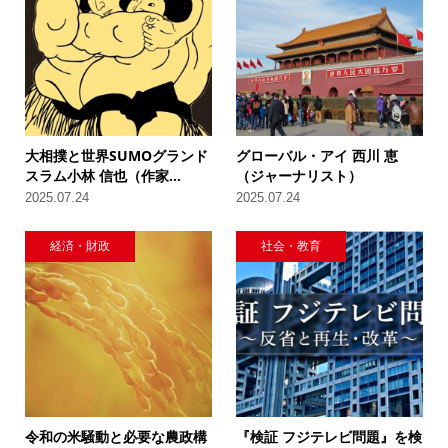
大相撲と世界SUMOグランド
グローバル・アイ 西川 恵
スラム小林 信也（作家...
（ジャーナリスト）
2025.07.24
2025.07.24
経済・財政
社会・教育
令和の米騒動と必要な農政構
『検証 フジテレビ問題』を検