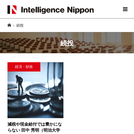
続投
続投
経済・財政
減税や現金給付では豊かにな
らない
田中 秀明（明治大学