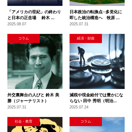
「アメリカの世紀」の終わり
日本政治の転換点─多党化に
と日本の正念場 鈴木 ...
即した統治構造へ 牧原 ...
2025.08.07
2025.07.31
コラム
経済・財政
外交裏舞台の人びと 鈴木 美
減税や現金給付では豊かにな
勝（ジャーナリスト）
らない 田中 秀明（明治...
2025.07.31
2025.07.24
社会・教育
コラム