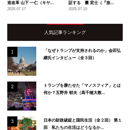
造改革 山下 一仁（キヤ...
証する 臺 宏士（『放...
2025.07.17
2025.07.10
人気記事ランキング
「なぜトランプが支持されるのか」会田弘
1
継氏インタビュー（全３回）
トランプを勝たせた「マノスフィア」とは
2
何か？五野井 郁夫（高千穂大教...
日本の財政破綻と国民生活（全２回） 第１
3
回 私たちの生活はどうなるか...