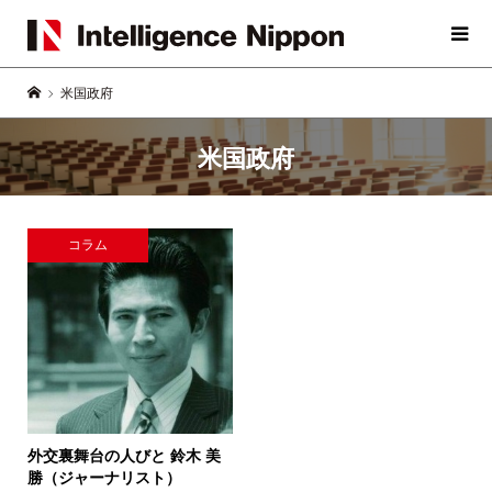
米国政府
米国政府
コラム
外交裏舞台の人びと
鈴木 美
勝（ジャーナリスト）