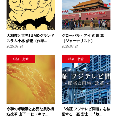
大相撲と世界SUMOグランド
グローバル・アイ 西川 恵
スラム小林 信也（作家...
（ジャーナリスト）
2025.07.24
2025.07.24
経済・財政
社会・教育
令和の米騒動と必要な農政構
『検証 フジテレビ問題』を検
造改革 山下 一仁（キヤ...
証する 臺 宏士（『放...