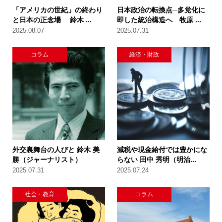
「アメリカの世紀」の終わり
日本政治の転換点─多党化に
と日本の正念場 鈴木 ...
即した統治構造へ 牧原 ...
2025.08.07
2025.07.31
コラム
経済・財政
外交裏舞台の人びと 鈴木 美
減税や現金給付では豊かにな
勝（ジャーナリスト）
らない 田中 秀明（明治...
2025.07.31
2025.07.24
社会・教育
コラム