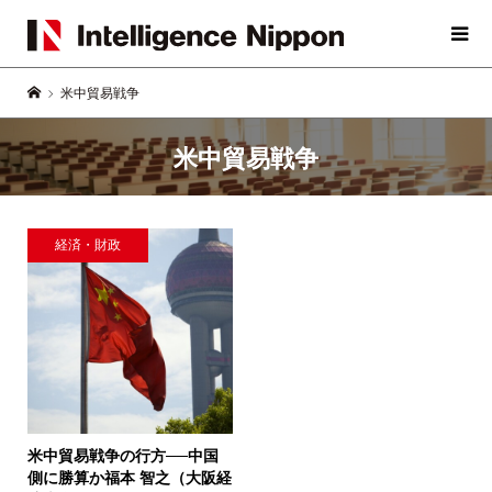
米中貿易戦争
米中貿易戦争
経済・財政
米中貿易戦争の行方──中国
側に勝算か
福本 智之（大阪経