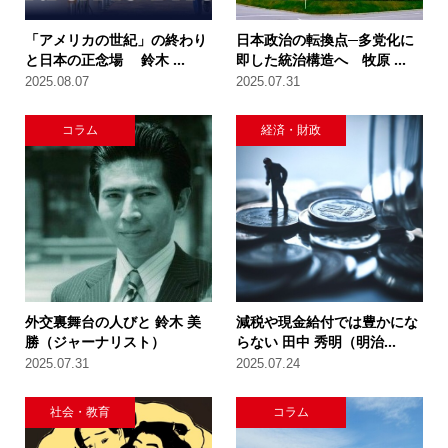
「アメリカの世紀」の終わり
日本政治の転換点─多党化に
と日本の正念場 鈴木 ...
即した統治構造へ 牧原 ...
2025.08.07
2025.07.31
コラム
経済・財政
外交裏舞台の人びと 鈴木 美
減税や現金給付では豊かにな
勝（ジャーナリスト）
らない 田中 秀明（明治...
2025.07.31
2025.07.24
社会・教育
コラム