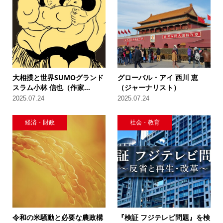
大相撲と世界SUMOグランド
グローバル・アイ 西川 恵
スラム小林 信也（作家...
（ジャーナリスト）
2025.07.24
2025.07.24
経済・財政
社会・教育
令和の米騒動と必要な農政構
『検証 フジテレビ問題』を検