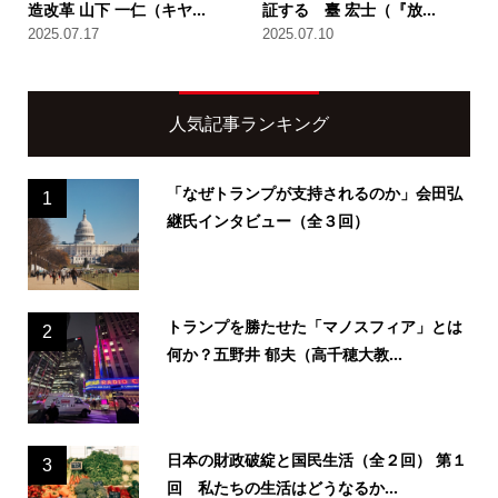
造改革 山下 一仁（キヤ...
証する 臺 宏士（『放...
2025.07.17
2025.07.10
人気記事ランキング
「なぜトランプが支持されるのか」会田弘
1
継氏インタビュー（全３回）
トランプを勝たせた「マノスフィア」とは
2
何か？五野井 郁夫（高千穂大教...
日本の財政破綻と国民生活（全２回） 第１
3
回 私たちの生活はどうなるか...