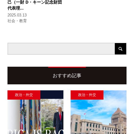
己（一財 D・キーン記念財団
代表理...
2025.03.13
社会・教育
おすすめ記事
政治・外交
政治・外交