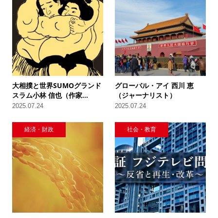
大相撲と世界SUMOグランド
グローバル・アイ 西川 恵
スラム小林 信也（作家...
（ジャーナリスト）
2025.07.24
2025.07.24
経済・財政
社会・教育