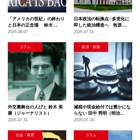
「アメリカの世紀」の終わり
日本政治の転換点─多党化に
と日本の正念場 鈴木 ...
即した統治構造へ 牧原 ...
2025.08.07
2025.07.31
コラム
経済・財政
外交裏舞台の人びと 鈴木 美
減税や現金給付では豊かにな
勝（ジャーナリスト）
らない 田中 秀明（明治...
2025.07.31
2025.07.24
社会・教育
コラム