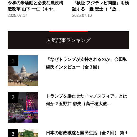
令和の米騒動と必要な農政構
『検証 フジテレビ問題』を検
造改革 山下 一仁（キヤ...
証する 臺 宏士（『放...
2025.07.17
2025.07.10
人気記事ランキング
「なぜトランプが支持されるのか」会田弘
1
継氏インタビュー（全３回）
トランプを勝たせた「マノスフィア」とは
2
何か？五野井 郁夫（高千穂大教...
日本の財政破綻と国民生活（全２回） 第１
3