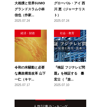
大相撲と世界SUMO
グローバル・アイ 西
グランドスラム小林
川 恵（ジャーナリス
信也（作家...
ト）
2025.07.24
2025.07.24
経済・財政
社会・教育
令和の米騒動と必要
『検証 フジテレビ問
な農政構造改革 山下
題』を検証する 臺
一仁（キヤ...
宏士（『放...
2025.07.17
2025.07.10
人気記事ランキング