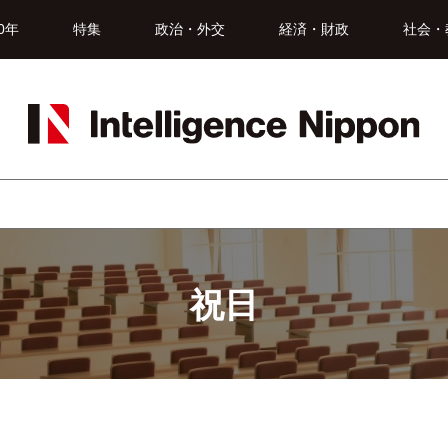
0年
特集
政治・外交
経済・財政
社会・
祝日