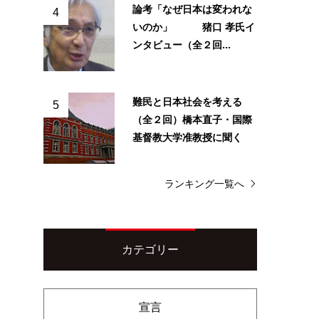
論考「なぜ日本は変われな
4
いのか」 猪口 孝氏イ
ンタビュー（全２回...
難民と日本社会を考える
5
（全２回）橋本直子・国際
基督教大学准教授に聞く
ランキング一覧へ
カテゴリー
宣言