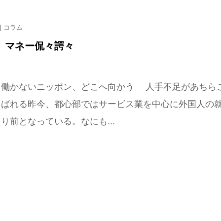
コラム
 マネー侃々諤々
 働かないニッポン、どこへ向かう 人手不足があちら
叫ばれる昨今、都心部ではサービス業を中心に外国人の
り前となっている。なにも...