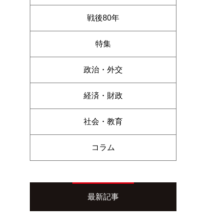
戦後80年
特集
政治・外交
経済・財政
社会・教育
コラム
最新記事