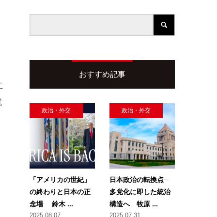
おすすめ記事
こ
就
政治・外交
政治・外交
「アメリカの世紀」
日本政治の転換点─
の終わりと日本の正
多党化に即した統治
念場 鈴木 ...
構造へ 牧原 ...
2025.08.07
2025.07.31