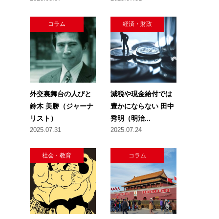
コラム
経済・財政
外交裏舞台の人びと
減税や現金給付では
鈴木 美勝（ジャーナ
豊かにならない 田中
リスト）
秀明（明治...
2025.07.31
2025.07.24
社会・教育
コラム