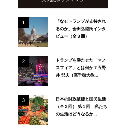
「なぜトランプが支持され
1
るのか」会田弘継氏インタ
ビュー（全３回）
トランプを勝たせた「マノ
2
スフィア」とは何か？五野
井 郁夫（高千穂大教...
日本の財政破綻と国民生活
3
（全２回） 第１回 私たち
の生活はどうなるか...