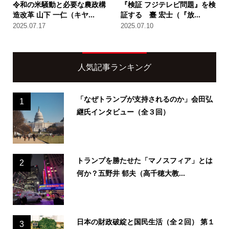
令和の米騒動と必要な農政構
『検証 フジテレビ問題』を検
造改革 山下 一仁（キヤ...
証する 臺 宏士（『放...
2025.07.17
2025.07.10
人気記事ランキング
「なぜトランプが支持されるのか」会田弘
1
継氏インタビュー（全３回）
トランプを勝たせた「マノスフィア」とは
2
何か？五野井 郁夫（高千穂大教...
日本の財政破綻と国民生活（全２回） 第１
3