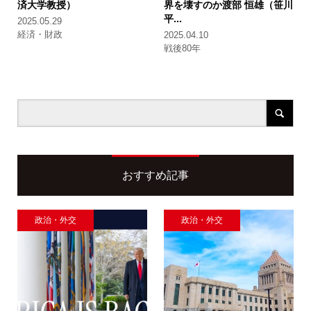
済大学教授）
界を壊すのか
渡部 恒雄（笹川
平...
2025.05.29
経済・財政
2025.04.10
戦後80年
おすすめ記事
政治・外交
政治・外交