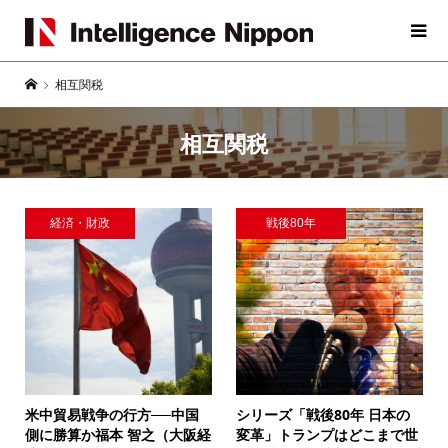
相互関税
相互関税
経済・財政
戦後80年
米中貿易戦争の行方──中国
シリーズ「戦後80年 日本の
側に勝算か
福本 智之（大阪経
変革」
トランプはどこまで世