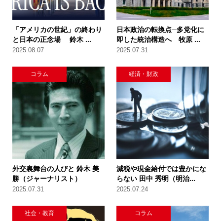
「アメリカの世紀」の終わり
日本政治の転換点─多党化に
と日本の正念場 鈴木 ...
即した統治構造へ 牧原 ...
2025.08.07
2025.07.31
コラム
経済・財政
外交裏舞台の人びと 鈴木 美
減税や現金給付では豊かにな
勝（ジャーナリスト）
らない 田中 秀明（明治...
2025.07.31
2025.07.24
社会・教育
コラム