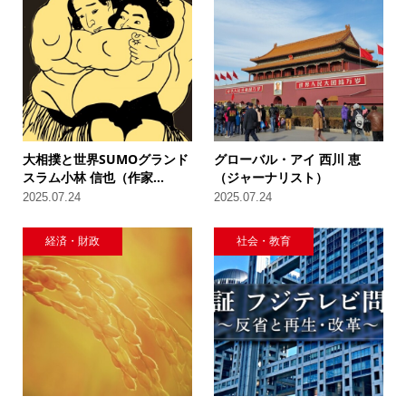
大相撲と世界SUMOグランド
グローバル・アイ 西川 恵
スラム小林 信也（作家...
（ジャーナリスト）
2025.07.24
2025.07.24
経済・財政
社会・教育