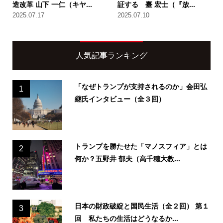
造改革 山下 一仁（キヤ...
証する 臺 宏士（『放...
2025.07.17
2025.07.10
人気記事ランキング
「なぜトランプが支持されるのか」会田弘
1
継氏インタビュー（全３回）
トランプを勝たせた「マノスフィア」とは
2
何か？五野井 郁夫（高千穂大教...
日本の財政破綻と国民生活（全２回） 第１
3
回 私たちの生活はどうなるか...