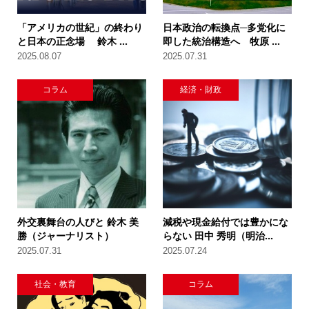
「アメリカの世紀」の終わり
日本政治の転換点─多党化に
と日本の正念場 鈴木 ...
即した統治構造へ 牧原 ...
2025.08.07
2025.07.31
コラム
経済・財政
外交裏舞台の人びと 鈴木 美
減税や現金給付では豊かにな
勝（ジャーナリスト）
らない 田中 秀明（明治...
2025.07.31
2025.07.24
社会・教育
コラム