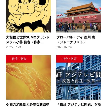
大相撲と世界SUMOグランド
グローバル・アイ 西川 恵
スラム小林 信也（作家...
（ジャーナリスト）
2025.07.24
2025.07.24
経済・財政
社会・教育
令和の米騒動と必要な農政構
『検証 フジテレビ問題』を検