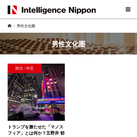
男性文化圏
男性文化圏
政治・外交
トランプを勝たせた「マノス
フィア」とは何か？
五野井 郁