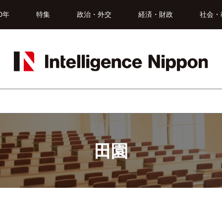
0年
特集
政治・外交
経済・財政
社会・
田園