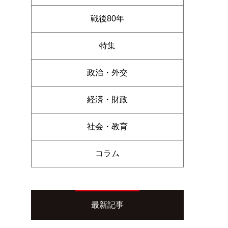
戦後80年
特集
政治・外交
経済・財政
社会・教育
コラム
最新記事