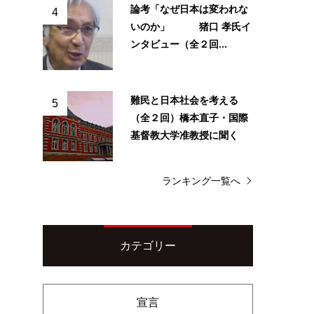
論考「なぜ日本は変われな
4
いのか」 猪口 孝氏イ
ンタビュー（全２回...
難民と日本社会を考える
5
（全２回）橋本直子・国際
基督教大学准教授に聞く
ランキング一覧へ
カテゴリー
宣言