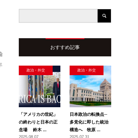
おすすめ記事
輸
年
政治・外交
政治・外交
「アメリカの世紀」
日本政治の転換点─
の終わりと日本の正
多党化に即した統治
念場 鈴木 ...
構造へ 牧原 ...
2025.08.07
2025.07.31