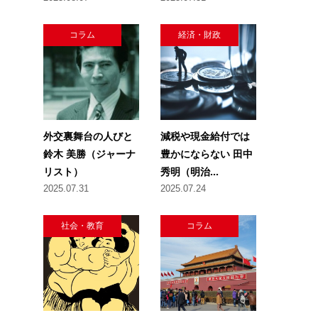
コラム
経済・財政
外交裏舞台の人びと
減税や現金給付では
鈴木 美勝（ジャーナ
豊かにならない 田中
リスト）
秀明（明治...
2025.07.31
2025.07.24
社会・教育
コラム