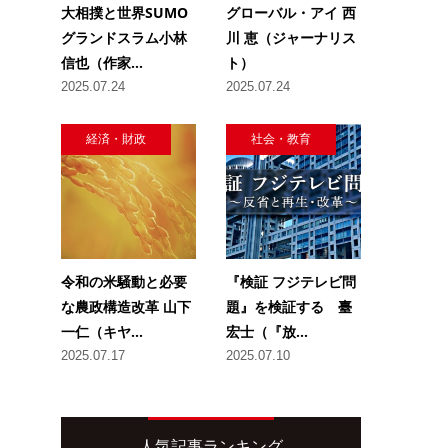
大相撲と世界SUMO
グローバル・アイ 西
グランドスラム小林
川 恵（ジャーナリス
信也（作家...
ト）
2025.07.24
2025.07.24
経済・財政
社会・教育
令和の米騒動と必要
『検証 フジテレビ問
な農政構造改革 山下
題』を検証する 臺
一仁（キヤ...
宏士（『放...
2025.07.17
2025.07.10
人気記事ランキング