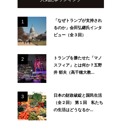
「なぜトランプが支持され
1
るのか」会田弘継氏インタ
ビュー（全３回）
トランプを勝たせた「マノ
2
スフィア」とは何か？五野
井 郁夫（高千穂大教...
日本の財政破綻と国民生活
3
（全２回） 第１回 私たち
の生活はどうなるか...