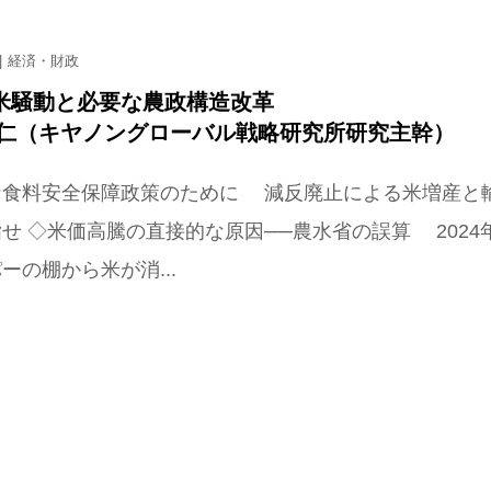
経済・財政
米騒動と必要な農政構造改革
一仁（キヤノングローバル戦略研究所研究主幹）
な食料安全保障政策のために 減反廃止による米増産と
せ ◇米価高騰の直接的な原因──農水省の誤算 2024
ーの棚から米が消...