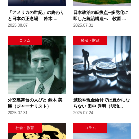
「アメリカの世紀」の終わり
日本政治の転換点─多党化に
と日本の正念場 鈴木 ...
即した統治構造へ 牧原 ...
2025.08.07
2025.07.31
コラム
経済・財政
外交裏舞台の人びと 鈴木 美
減税や現金給付では豊かにな
勝（ジャーナリスト）
らない 田中 秀明（明治...
2025.07.31
2025.07.24
社会・教育
コラム