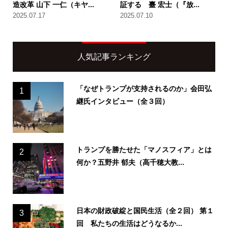
造改革 山下 一仁（キヤ...
証する 臺 宏士（『放...
2025.07.17
2025.07.10
人気記事ランキング
「なぜトランプが支持されるのか」会田弘
1
継氏インタビュー（全３回）
トランプを勝たせた「マノスフィア」とは
2
何か？五野井 郁夫（高千穂大教...
日本の財政破綻と国民生活（全２回） 第１
3
回 私たちの生活はどうなるか...