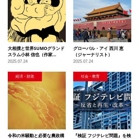
大相撲と世界SUMOグランド
グローバル・アイ 西川 恵
スラム小林 信也（作家...
（ジャーナリスト）
2025.07.24
2025.07.24
経済・財政
社会・教育
令和の米騒動と必要な農政構
『検証 フジテレビ問題』を検