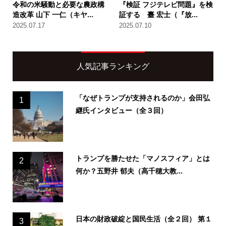
令和の米騒動と必要な農政構
『検証 フジテレビ問題』を検
造改革 山下 一仁（キヤ...
証する 臺 宏士（『放...
2025.07.17
2025.07.10
人気記事ランキング
「なぜトランプが支持されるのか」会田弘
1
継氏インタビュー（全３回）
トランプを勝たせた「マノスフィア」とは
2
何か？五野井 郁夫（高千穂大教...
日本の財政破綻と国民生活（全２回） 第１
3