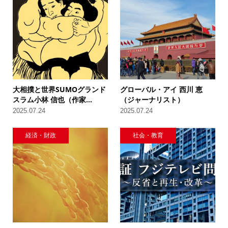
大相撲と世界SUMOグランド
グローバル・アイ 西川 恵
スラム小林 信也（作家...
（ジャーナリスト）
2025.07.24
2025.07.24
経済・財政
社会・教育