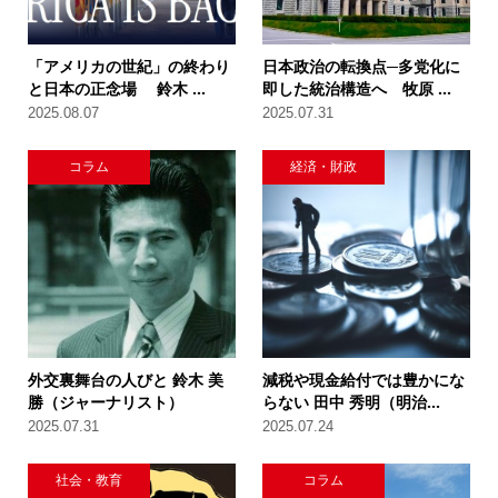
「アメリカの世紀」の終わり
日本政治の転換点─多党化に
と日本の正念場 鈴木 ...
即した統治構造へ 牧原 ...
2025.08.07
2025.07.31
コラム
経済・財政
外交裏舞台の人びと 鈴木 美
減税や現金給付では豊かにな
勝（ジャーナリスト）
らない 田中 秀明（明治...
2025.07.31
2025.07.24
社会・教育
コラム