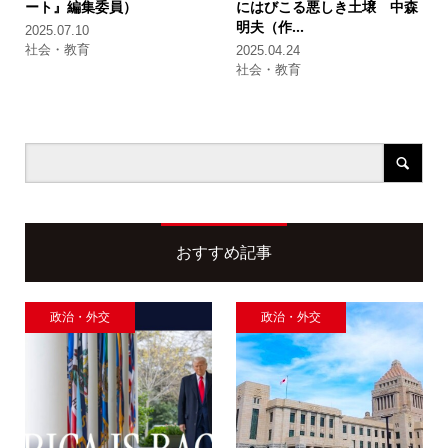
ート』編集委員）
にはびこる悪しき土壌
中森
明夫（作...
2025.07.10
社会・教育
2025.04.24
社会・教育
おすすめ記事
政治・外交
政治・外交