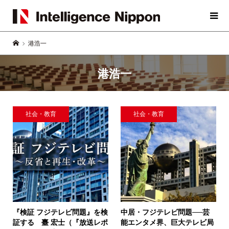
港浩一
港浩一
社会・教育
社会・教育
『検証 フジテレビ問題』を検
中居・フジテレビ問題──芸
証する
臺 宏士（『放送レポ
能エンタメ界、巨大テレビ局