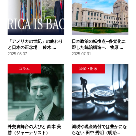
「アメリカの世紀」の終わり
日本政治の転換点─多党化に
と日本の正念場 鈴木 ...
即した統治構造へ 牧原 ...
2025.08.07
2025.07.31
コラム
経済・財政
外交裏舞台の人びと 鈴木 美
減税や現金給付では豊かにな
勝（ジャーナリスト）
らない 田中 秀明（明治...