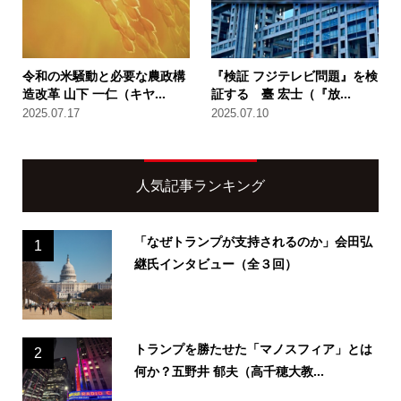
令和の米騒動と必要な農政構
『検証 フジテレビ問題』を検
造改革 山下 一仁（キヤ...
証する 臺 宏士（『放...
2025.07.17
2025.07.10
人気記事ランキング
「なぜトランプが支持されるのか」会田弘
1
継氏インタビュー（全３回）
トランプを勝たせた「マノスフィア」とは
2
何か？五野井 郁夫（高千穂大教...