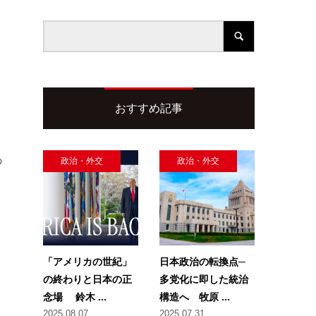
おすすめ記事
あ
政治・外交
政治・外交
「アメリカの世紀」
日本政治の転換点─
の終わりと日本の正
多党化に即した統治
念場 鈴木 ...
構造へ 牧原 ...
2025.08.07
2025.07.31