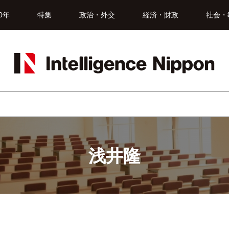
0年
特集
政治・外交
経済・財政
社会・
浅井隆