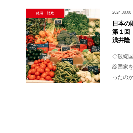
2024.08.08
経済・財政
日本の
第１回
浅井隆（
◇破綻
綻国家
ったのか