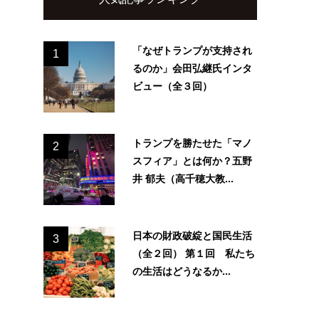
「なぜトランプが支持され
1
るのか」会田弘継氏インタ
ビュー（全３回）
トランプを勝たせた「マノ
2
スフィア」とは何か？五野
井 郁夫（高千穂大教...
日本の財政破綻と国民生活
3
（全２回） 第１回 私たち
の生活はどうなるか...