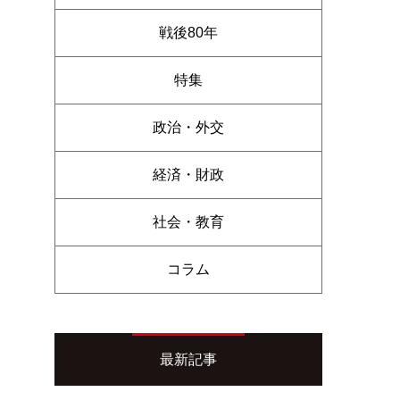
戦後80年
特集
政治・外交
経済・財政
社会・教育
コラム
最新記事