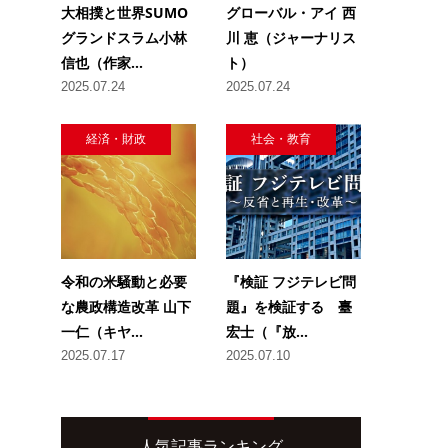
大相撲と世界SUMO
グローバル・アイ 西
グランドスラム小林
川 恵（ジャーナリス
信也（作家...
ト）
2025.07.24
2025.07.24
経済・財政
社会・教育
令和の米騒動と必要
『検証 フジテレビ問
な農政構造改革 山下
題』を検証する 臺
一仁（キヤ...
宏士（『放...
2025.07.17
2025.07.10
人気記事ランキング