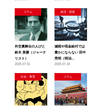
コラム
経済・財政
外交裏舞台の人びと
減税や現金給付では
鈴木 美勝（ジャーナ
豊かにならない 田中
リスト）
秀明（明治...
2025.07.31
2025.07.24
社会・教育
コラム