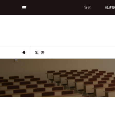
宣言
戦後8
浅井隆