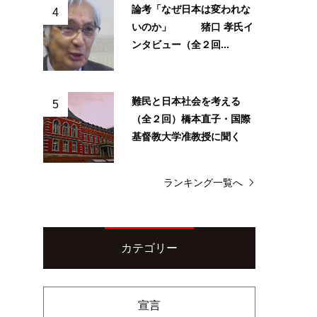
論考「なぜ日本は変われな
4
いのか」 猪口 孝氏イ
ンタビュー（全２回...
難民と日本社会を考える
5
（全２回）橋本直子・国際
基督教大学准教授に聞く
ランキング一覧へ
カテゴリー
宣言