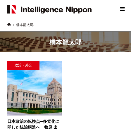
橋本龍太郎
橋本龍太郎
政治・外交
日本政治の転換点─多党化に
即した統治構造へ
牧原 出