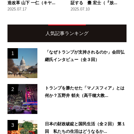
造改革 山下 一仁（キヤ...
証する 臺 宏士（『放...
2025.07.17
2025.07.10
人気記事ランキング
「なぜトランプが支持されるのか」会田弘
1
継氏インタビュー（全３回）
トランプを勝たせた「マノスフィア」とは
2
何か？五野井 郁夫（高千穂大教...
日本の財政破綻と国民生活（全２回） 第１
3
回 私たちの生活はどうなるか...