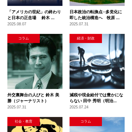
「アメリカの世紀」の終わり
日本政治の転換点─多党化に
と日本の正念場 鈴木 ...
即した統治構造へ 牧原 ...
2025.08.07
2025.07.31
コラム
経済・財政
外交裏舞台の人びと 鈴木 美
減税や現金給付では豊かにな
勝（ジャーナリスト）
らない 田中 秀明（明治...
2025.07.31
2025.07.24
社会・教育
コラム