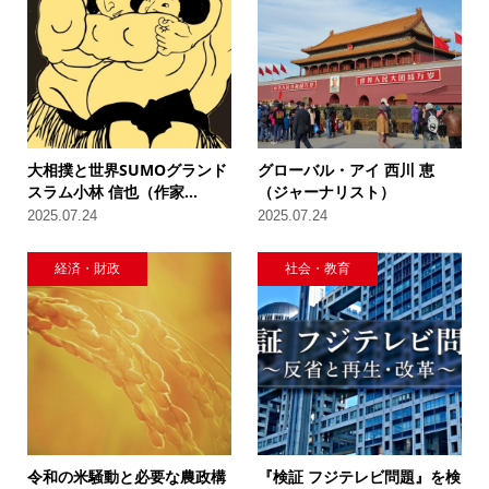
大相撲と世界SUMOグランド
グローバル・アイ 西川 恵
スラム小林 信也（作家...
（ジャーナリスト）
2025.07.24
2025.07.24
経済・財政
社会・教育
令和の米騒動と必要な農政構
『検証 フジテレビ問題』を検