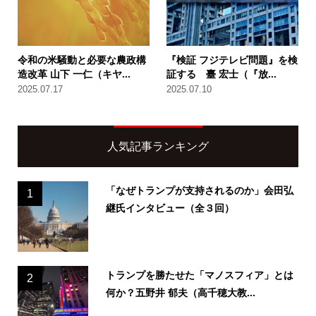
令和の米騒動と必要な農政構
『検証 フジテレビ問題』を検
造改革 山下 一仁（キヤ...
証する 臺 宏士（『放...
2025.07.17
2025.07.10
人気記事ランキング
「なぜトランプが支持されるのか」会田弘
1
継氏インタビュー（全３回）
トランプを勝たせた「マノスフィア」とは
2
何か？五野井 郁夫（高千穂大教...