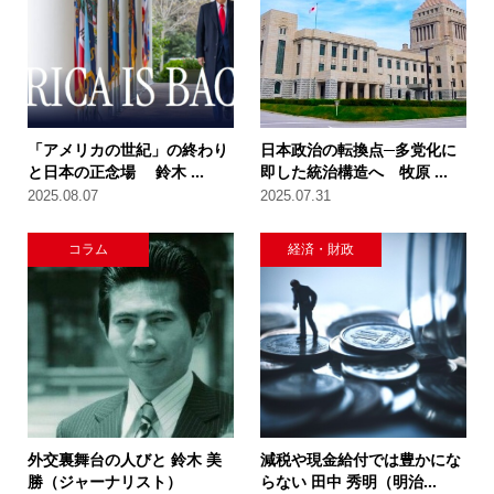
「アメリカの世紀」の終わり
日本政治の転換点─多党化に
と日本の正念場 鈴木 ...
即した統治構造へ 牧原 ...
2025.08.07
2025.07.31
コラム
経済・財政
外交裏舞台の人びと 鈴木 美
減税や現金給付では豊かにな
勝（ジャーナリスト）
らない 田中 秀明（明治...