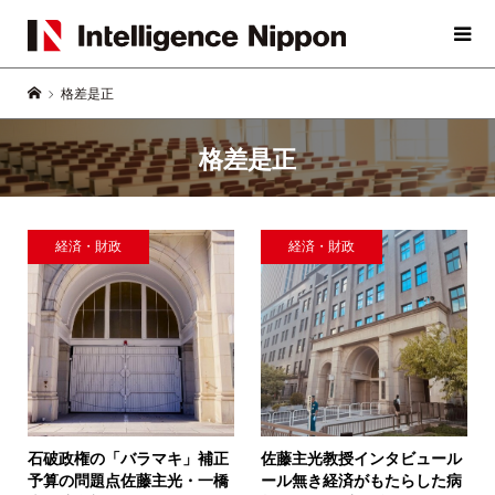
格差是正
格差是正
経済・財政
経済・財政
石破政権の「バラマキ」補正
佐藤主光教授インタビュー
ル
予算の問題点
佐藤主光・一橋
ール無き経済がもたらした病