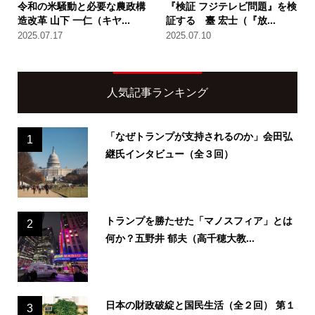
令和の米騒動と必要な農政構
『検証 フジテレビ問題』を検
造改革 山下 一仁（キヤ...
証する 臺 宏士（『放...
2025.07.17
2025.07.10
人気記事ランキング
「なぜトランプが支持されるのか」会田弘
1
継氏インタビュー（全３回）
トランプを勝たせた「マノスフィア」とは
2
何か？五野井 郁夫（高千穂大教...
日本の財政破綻と国民生活（全２回） 第１
3