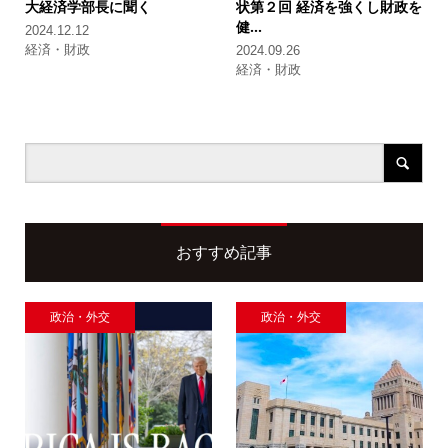
大経済学部長に聞く
状
第２回 経済を強くし財政を
健...
2024.12.12
経済・財政
2024.09.26
経済・財政
おすすめ記事
政治・外交
政治・外交