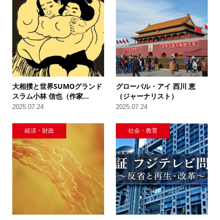
大相撲と世界SUMOグランド
グローバル・アイ 西川 恵
スラム小林 信也（作家...
（ジャーナリスト）
2025.07.24
2025.07.24
経済・財政
社会・教育