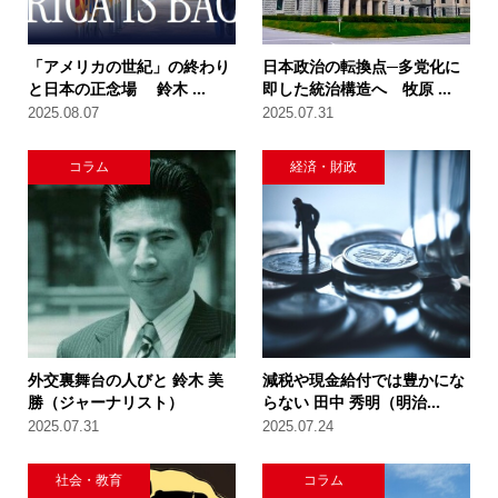
「アメリカの世紀」の終わり
日本政治の転換点─多党化に
と日本の正念場 鈴木 ...
即した統治構造へ 牧原 ...
2025.08.07
2025.07.31
コラム
経済・財政
外交裏舞台の人びと 鈴木 美
減税や現金給付では豊かにな
勝（ジャーナリスト）
らない 田中 秀明（明治...
2025.07.31
2025.07.24
社会・教育
コラム