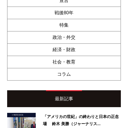
宣言
戦後80年
特集
政治・外交
経済・財政
社会・教育
コラム
最新記事
「アメリカの世紀」の終わりと日本の正念
場 鈴木 美勝（ジャーナリス...