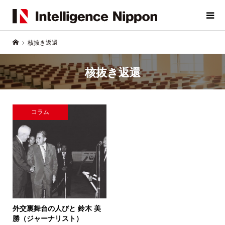
核抜き返還
核抜き返還
コラム
外交裏舞台の人びと
鈴木 美
勝（ジャーナリスト）