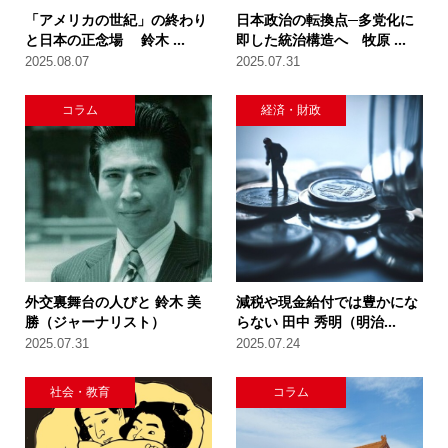
「アメリカの世紀」の終わり
日本政治の転換点─多党化に
と日本の正念場 鈴木 ...
即した統治構造へ 牧原 ...
2025.08.07
2025.07.31
コラム
経済・財政
外交裏舞台の人びと 鈴木 美
減税や現金給付では豊かにな
勝（ジャーナリスト）
らない 田中 秀明（明治...
2025.07.31
2025.07.24
社会・教育
コラム