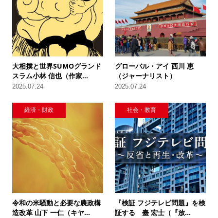
大相撲と世界SUMOグランド
グローバル・アイ 西川 恵
スラム小林 信也（作家...
（ジャーナリスト）
2025.07.24
2025.07.24
経済・財政
社会・教育
令和の米騒動と必要な農政構
『検証 フジテレビ問題』を検
造改革 山下 一仁（キヤ...
証する 臺 宏士（『放...