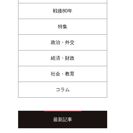
戦後80年
特集
政治・外交
経済・財政
社会・教育
コラム
最新記事