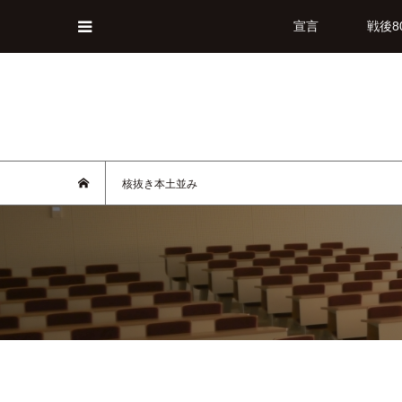
宣言
戦後8
核抜き本土並み