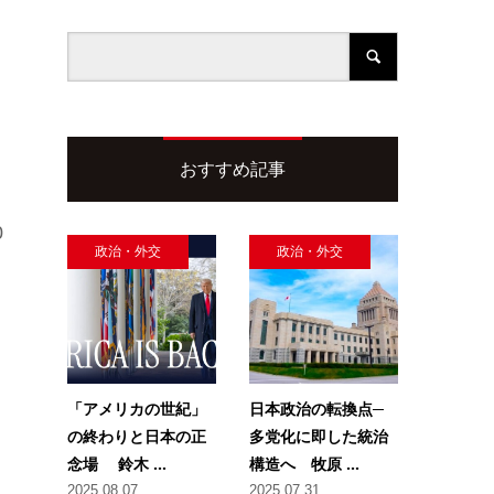
おすすめ記事
0
政治・外交
政治・外交
「アメリカの世紀」
日本政治の転換点─
の終わりと日本の正
多党化に即した統治
念場 鈴木 ...
構造へ 牧原 ...
2025.08.07
2025.07.31