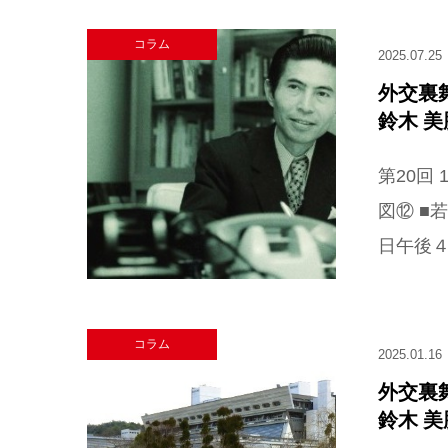
コラム
2025.07.25
外交裏
鈴木 
第20回
図⑫ ■
日午後４
コラム
2025.01.16
外交裏
鈴木 