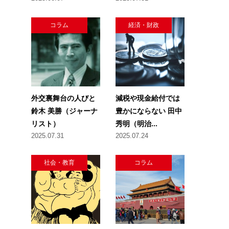
コラム
経済・財政
外交裏舞台の人びと
減税や現金給付では
鈴木 美勝（ジャーナ
豊かにならない 田中
リスト）
秀明（明治...
2025.07.31
2025.07.24
社会・教育
コラム