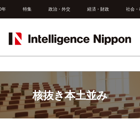
0年
特集
政治・外交
経済・財政
社会・
核抜き本土並み