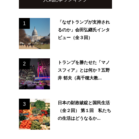
「なぜトランプが支持され
1
るのか」会田弘継氏インタ
ビュー（全３回）
トランプを勝たせた「マノ
2
スフィア」とは何か？五野
井 郁夫（高千穂大教...
日本の財政破綻と国民生活
3
（全２回） 第１回 私たち
の生活はどうなるか...