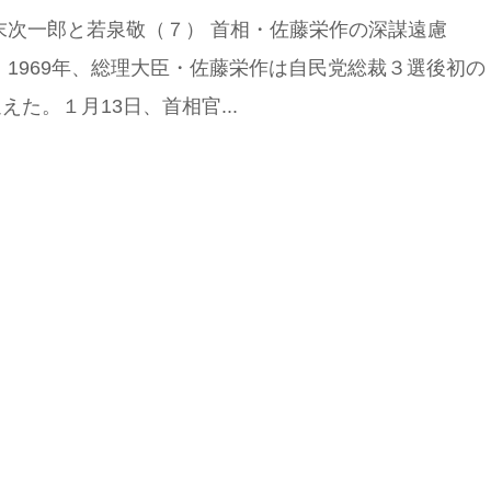
末次一郎と若泉敬（７） 首相・佐藤栄作の深謀遠慮
1969年、総理大臣・佐藤栄作は自民党総裁３選後初の
えた。１月13日、首相官...