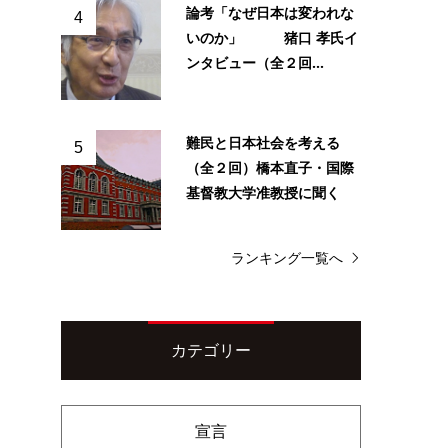
論考「なぜ日本は変われな
4
いのか」 猪口 孝氏イ
ンタビュー（全２回...
難民と日本社会を考える
5
（全２回）橋本直子・国際
基督教大学准教授に聞く
ランキング一覧へ
カテゴリー
宣言