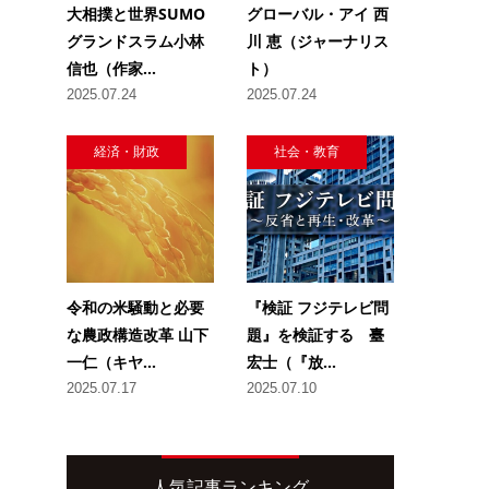
大相撲と世界SUMO
グローバル・アイ 西
グランドスラム小林
川 恵（ジャーナリス
信也（作家...
ト）
2025.07.24
2025.07.24
経済・財政
社会・教育
令和の米騒動と必要
『検証 フジテレビ問
な農政構造改革 山下
題』を検証する 臺
一仁（キヤ...
宏士（『放...
2025.07.17
2025.07.10
人気記事ランキング