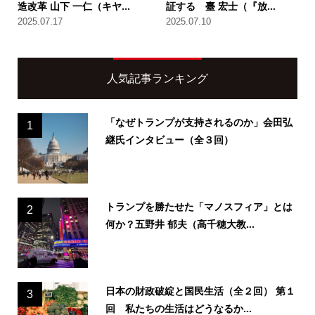
造改革 山下 一仁（キヤ...
証する 臺 宏士（『放...
2025.07.17
2025.07.10
人気記事ランキング
「なぜトランプが支持されるのか」会田弘
1
継氏インタビュー（全３回）
トランプを勝たせた「マノスフィア」とは
2
何か？五野井 郁夫（高千穂大教...
日本の財政破綻と国民生活（全２回） 第１
3
回 私たちの生活はどうなるか...