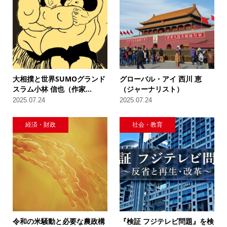
大相撲と世界SUMOグランド
グローバル・アイ 西川 恵
スラム小林 信也（作家...
（ジャーナリスト）
2025.07.24
2025.07.24
経済・財政
社会・教育
令和の米騒動と必要な農政構
『検証 フジテレビ問題』を検