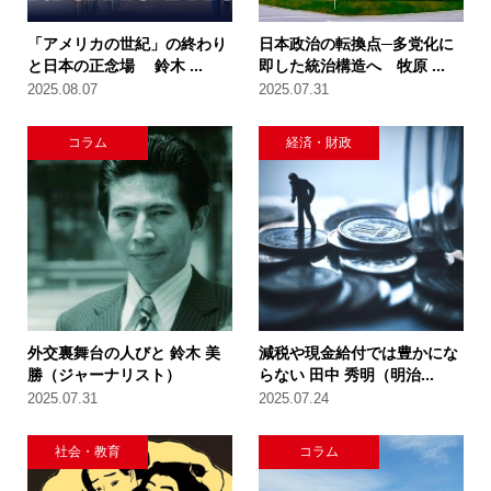
「アメリカの世紀」の終わり
日本政治の転換点─多党化に
と日本の正念場 鈴木 ...
即した統治構造へ 牧原 ...
2025.08.07
2025.07.31
コラム
経済・財政
外交裏舞台の人びと 鈴木 美
減税や現金給付では豊かにな
勝（ジャーナリスト）
らない 田中 秀明（明治...
2025.07.31
2025.07.24
社会・教育
コラム