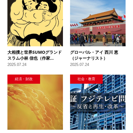
大相撲と世界SUMOグランド
グローバル・アイ 西川 恵
スラム小林 信也（作家...
（ジャーナリスト）
2025.07.24
2025.07.24
経済・財政
社会・教育