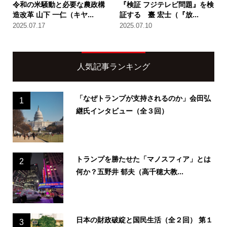
令和の米騒動と必要な農政構
『検証 フジテレビ問題』を検
造改革 山下 一仁（キヤ...
証する 臺 宏士（『放...
2025.07.17
2025.07.10
人気記事ランキング
「なぜトランプが支持されるのか」会田弘
1
継氏インタビュー（全３回）
トランプを勝たせた「マノスフィア」とは
2
何か？五野井 郁夫（高千穂大教...
日本の財政破綻と国民生活（全２回） 第１
3