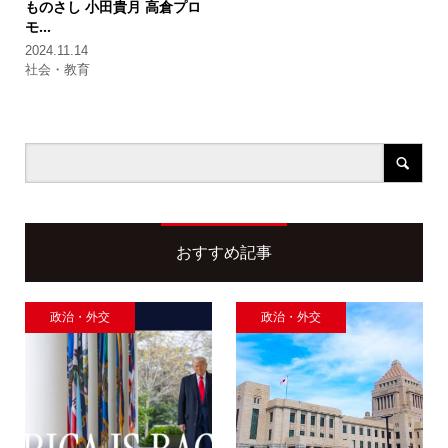
ものさし
小田貴月 高倉プロ
モ...
2024.11.14
社会・教育
おすすめ記事
政治・外交
政治・外交