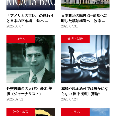
「アメリカの世紀」の終わり
日本政治の転換点─多党化に
と日本の正念場 鈴木 ...
即した統治構造へ 牧原 ...
2025.08.07
2025.07.31
コラム
経済・財政
外交裏舞台の人びと 鈴木 美
減税や現金給付では豊かにな
勝（ジャーナリスト）
らない 田中 秀明（明治...
2025.07.31
2025.07.24
社会・教育
コラム