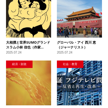
大相撲と世界SUMOグランド
グローバル・アイ 西川 恵
スラム小林 信也（作家...
（ジャーナリスト）
2025.07.24
2025.07.24
経済・財政
社会・教育