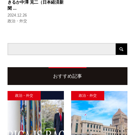
きるか
中澤 克二（日本経済新
聞 ...
2024.12.26
政治・外交
おすすめ記事
政治・外交
政治・外交