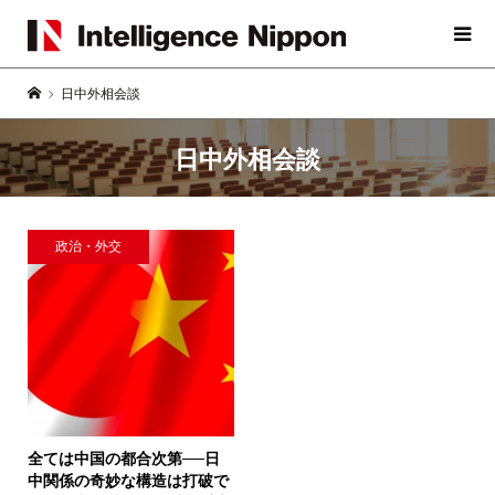
日中外相会談
日中外相会談
政治・外交
全ては中国の都合次第──
日
中関係の奇妙な構造は打破で