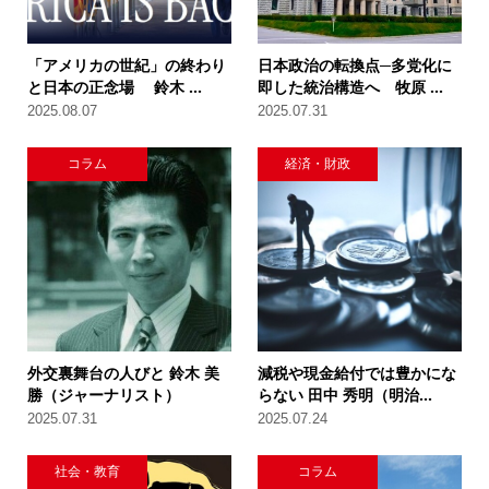
「アメリカの世紀」の終わり
日本政治の転換点─多党化に
と日本の正念場 鈴木 ...
即した統治構造へ 牧原 ...
2025.08.07
2025.07.31
コラム
経済・財政
外交裏舞台の人びと 鈴木 美
減税や現金給付では豊かにな
勝（ジャーナリスト）
らない 田中 秀明（明治...
2025.07.31
2025.07.24
社会・教育
コラム