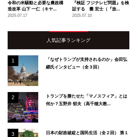
令和の米騒動と必要な農政構
『検証 フジテレビ問題』を検
造改革 山下 一仁（キヤ...
証する 臺 宏士（『放...
2025.07.17
2025.07.10
人気記事ランキング
「なぜトランプが支持されるのか」会田弘
1
継氏インタビュー（全３回）
トランプを勝たせた「マノスフィア」とは
2
何か？五野井 郁夫（高千穂大教...
日本の財政破綻と国民生活（全２回） 第１
3