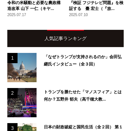
令和の米騒動と必要な農政構
『検証 フジテレビ問題』を検
造改革 山下 一仁（キヤ...
証する 臺 宏士（『放...
2025.07.17
2025.07.10
人気記事ランキング
「なぜトランプが支持されるのか」会田弘
1
継氏インタビュー（全３回）
トランプを勝たせた「マノスフィア」とは
2
何か？五野井 郁夫（高千穂大教...
日本の財政破綻と国民生活（全２回） 第１
3