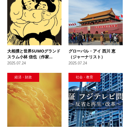
大相撲と世界SUMOグランド
グローバル・アイ 西川 恵
スラム小林 信也（作家...
（ジャーナリスト）
2025.07.24
2025.07.24
経済・財政
社会・教育