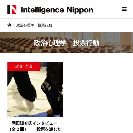
政治心理学 投票行動
政治心理学 投票行動
政治・外交
岡田陽介氏インタビュー
（全２回）
投票を通じた