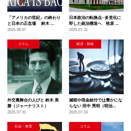
「アメリカの世紀」の終わり
日本政治の転換点─多党化に
と日本の正念場 鈴木 ...
即した統治構造へ 牧原 ...
2025.08.07
2025.07.31
コラム
経済・財政
外交裏舞台の人びと 鈴木 美
減税や現金給付では豊かにな
勝（ジャーナリスト）
らない 田中 秀明（明治...
2025.07.31
2025.07.24
社会・教育
コラム