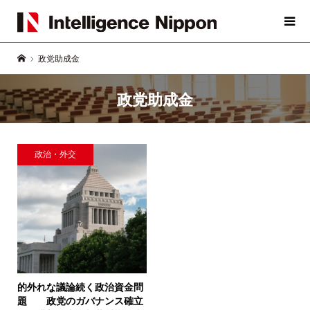
政党助成金
政党助成金
政治・外交
的外れな議論続く政治資金問
題 政党のガバナンス確立