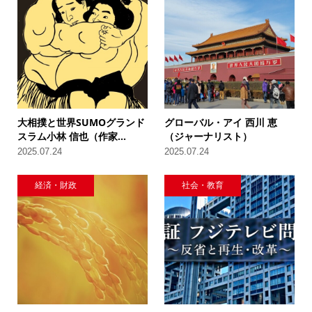
大相撲と世界SUMOグランド
グローバル・アイ 西川 恵
スラム小林 信也（作家...
（ジャーナリスト）
2025.07.24
2025.07.24
経済・財政
社会・教育