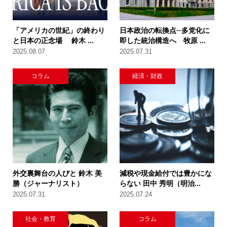
「アメリカの世紀」の終わり
日本政治の転換点─多党化に
と日本の正念場 鈴木 ...
即した統治構造へ 牧原 ...
2025.08.07
2025.07.31
コラム
経済・財政
外交裏舞台の人びと 鈴木 美
減税や現金給付では豊かにな
勝（ジャーナリスト）
らない 田中 秀明（明治...
2025.07.31
2025.07.24
社会・教育
コラム