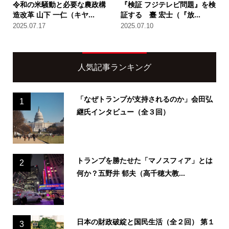
令和の米騒動と必要な農政構
『検証 フジテレビ問題』を検
造改革 山下 一仁（キヤ...
証する 臺 宏士（『放...
2025.07.17
2025.07.10
人気記事ランキング
「なぜトランプが支持されるのか」会田弘
1
継氏インタビュー（全３回）
トランプを勝たせた「マノスフィア」とは
2
何か？五野井 郁夫（高千穂大教...
日本の財政破綻と国民生活（全２回） 第１
3