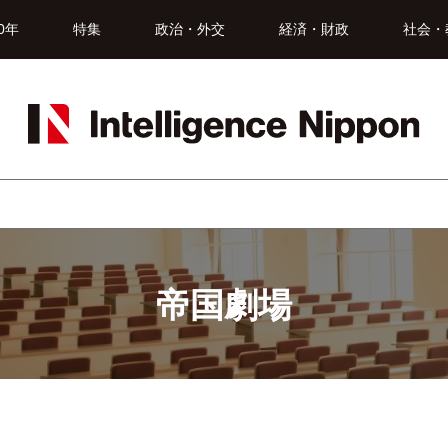
0年
特集
政治・外交
経済・財政
社会・
帝国劇場