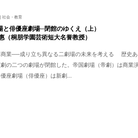
社会・教育
場と俳優座劇場─閉館のゆくえ（上）
理惠（桐朋学園芸術短大名誉教授）
非商業──成り立ち異なる二劇場の未来を考える 歴史あ
演劇の二つの劇場が閉館した。帝国劇場（帝劇）は商業
優座劇場（俳優座）は新劇...