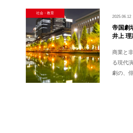
社会・教育
2025.06.12
帝国劇
井上 
商業と
る現代
劇の、俳