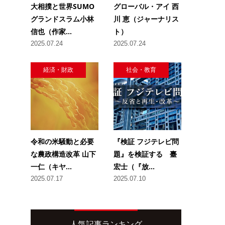
大相撲と世界SUMO
グローバル・アイ 西
グランドスラム小林
川 恵（ジャーナリス
信也（作家...
ト）
2025.07.24
2025.07.24
経済・財政
社会・教育
令和の米騒動と必要
『検証 フジテレビ問
な農政構造改革 山下
題』を検証する 臺
一仁（キヤ...
宏士（『放...
2025.07.17
2025.07.10
人気記事ランキング