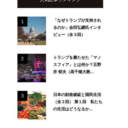
「なぜトランプが支持され
1
るのか」会田弘継氏インタ
ビュー（全３回）
トランプを勝たせた「マノ
2
スフィア」とは何か？五野
井 郁夫（高千穂大教...
日本の財政破綻と国民生活
3
（全２回） 第１回 私たち
の生活はどうなるか...