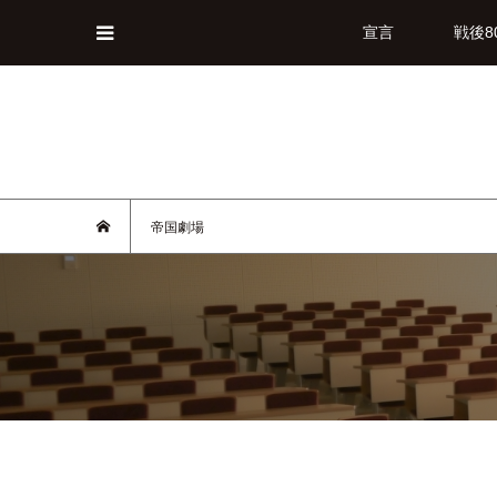
宣言
戦後8
帝国劇場