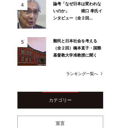
論考「なぜ日本は変われな
4
いのか」 猪口 孝氏イ
ンタビュー（全２回...
難民と日本社会を考える
5
（全２回）橋本直子・国際
基督教大学准教授に聞く
ランキング一覧へ
カテゴリー
宣言