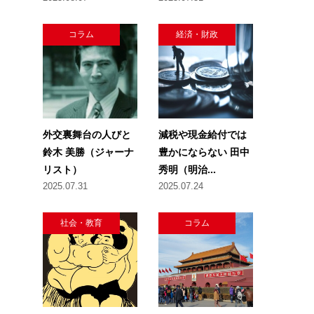
コラム
経済・財政
外交裏舞台の人びと
減税や現金給付では
鈴木 美勝（ジャーナ
豊かにならない 田中
リスト）
秀明（明治...
2025.07.31
2025.07.24
社会・教育
コラム