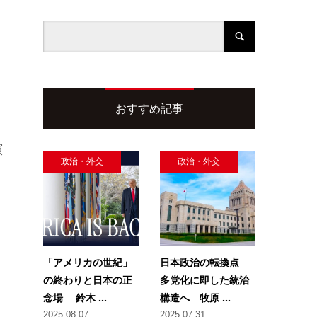
おすすめ記事
演
政治・外交
政治・外交
「アメリカの世紀」
日本政治の転換点─
の終わりと日本の正
多党化に即した統治
念場 鈴木 ...
構造へ 牧原 ...
2025.08.07
2025.07.31