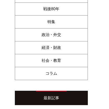
戦後80年
特集
政治・外交
経済・財政
社会・教育
コラム
最新記事