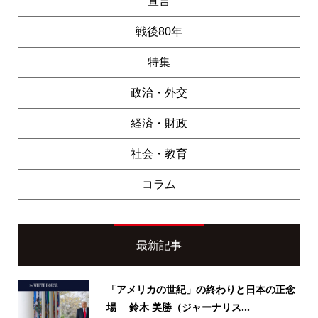
宣言
戦後80年
特集
政治・外交
経済・財政
社会・教育
コラム
最新記事
「アメリカの世紀」の終わりと日本の正念
場 鈴木 美勝（ジャーナリス...