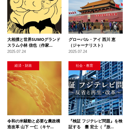
大相撲と世界SUMOグランド
グローバル・アイ 西川 恵
スラム小林 信也（作家...
（ジャーナリスト）
2025.07.24
2025.07.24
経済・財政
社会・教育
令和の米騒動と必要な農政構
『検証 フジテレビ問題』を検
造改革 山下 一仁（キヤ...
証する 臺 宏士（『放...