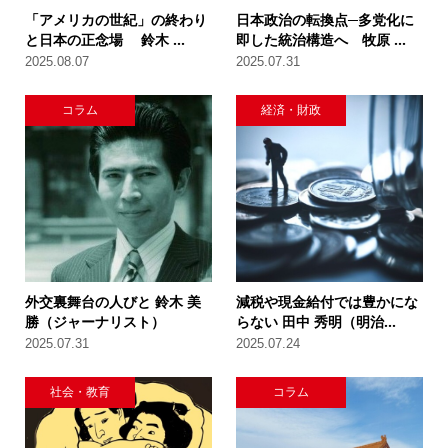
「アメリカの世紀」の終わり
日本政治の転換点─多党化に
と日本の正念場 鈴木 ...
即した統治構造へ 牧原 ...
2025.08.07
2025.07.31
コラム
経済・財政
外交裏舞台の人びと 鈴木 美
減税や現金給付では豊かにな
勝（ジャーナリスト）
らない 田中 秀明（明治...
2025.07.31
2025.07.24
社会・教育
コラム