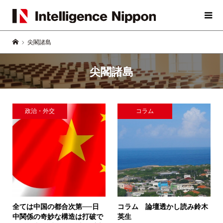
尖閣諸島
尖閣諸島
政治・外交
コラム
全ては中国の都合次第──
日
コラム 論壇透かし読み
鈴木
中関係の奇妙な構造は打破で
英生