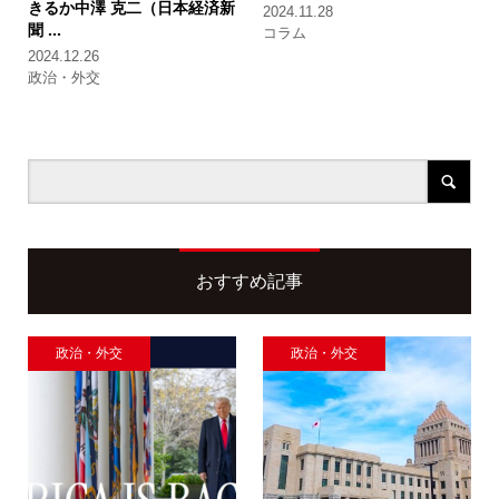
きるか
中澤 克二（日本経済新
2024.11.28
聞 ...
コラム
2024.12.26
政治・外交
おすすめ記事
政治・外交
政治・外交