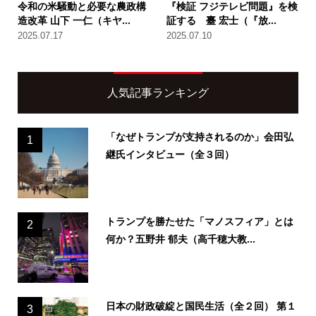
令和の米騒動と必要な農政構
『検証 フジテレビ問題』を検
造改革 山下 一仁（キヤ...
証する 臺 宏士（『放...
2025.07.17
2025.07.10
人気記事ランキング
「なぜトランプが支持されるのか」会田弘
1
継氏インタビュー（全３回）
トランプを勝たせた「マノスフィア」とは
2
何か？五野井 郁夫（高千穂大教...
日本の財政破綻と国民生活（全２回） 第１
3