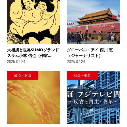
大相撲と世界SUMOグランド
グローバル・アイ 西川 恵
スラム小林 信也（作家...
（ジャーナリスト）
2025.07.24
2025.07.24
経済・財政
社会・教育