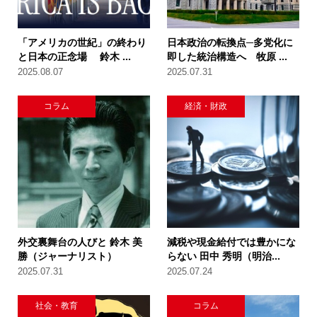
「アメリカの世紀」の終わり
日本政治の転換点─多党化に
と日本の正念場 鈴木 ...
即した統治構造へ 牧原 ...
2025.08.07
2025.07.31
コラム
経済・財政
外交裏舞台の人びと 鈴木 美
減税や現金給付では豊かにな
勝（ジャーナリスト）
らない 田中 秀明（明治...
2025.07.31
2025.07.24
社会・教育
コラム