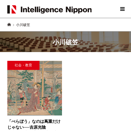
小川破笠
小川破笠
社会・教育
「べらぼう」なのは蔦重だけ
じゃない──
吉原光陰