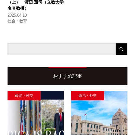
（上） 渡辺 憲司（立教大学
名誉教授）
2025.04.10
社会・教育
おすすめ記事
政治・外交
政治・外交