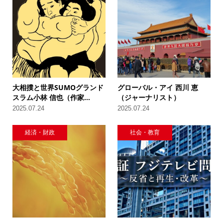
大相撲と世界SUMOグランド
グローバル・アイ 西川 恵
スラム小林 信也（作家...
（ジャーナリスト）
2025.07.24
2025.07.24
経済・財政
社会・教育