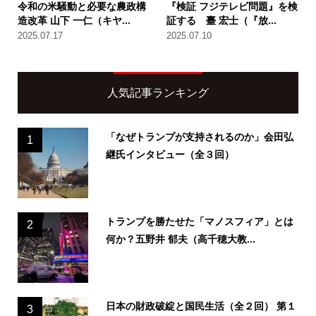
令和の米騒動と必要な農政構
『検証 フジテレビ問題』を検
造改革 山下 一仁（キヤ...
証する 臺 宏士（『放...
2025.07.17
2025.07.10
人気記事ランキング
「なぜトランプが支持されるのか」会田弘
1
継氏インタビュー（全３回）
トランプを勝たせた「マノスフィア」とは
2
何か？五野井 郁夫（高千穂大教...
日本の財政破綻と国民生活（全２回） 第１
3