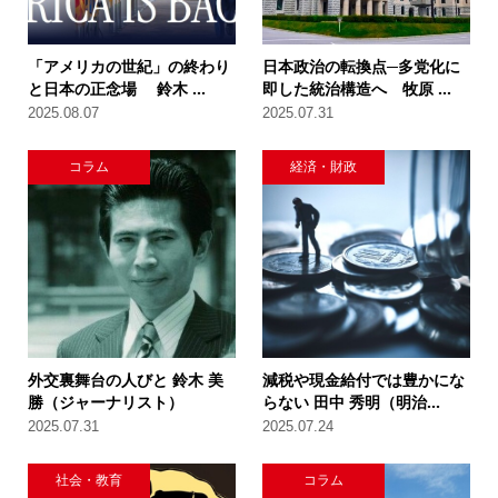
「アメリカの世紀」の終わり
日本政治の転換点─多党化に
と日本の正念場 鈴木 ...
即した統治構造へ 牧原 ...
2025.08.07
2025.07.31
コラム
経済・財政
外交裏舞台の人びと 鈴木 美
減税や現金給付では豊かにな
勝（ジャーナリスト）
らない 田中 秀明（明治...
2025.07.31
2025.07.24
社会・教育
コラム