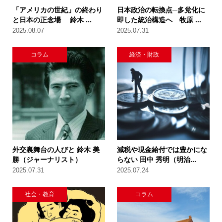
「アメリカの世紀」の終わり
日本政治の転換点─多党化に
と日本の正念場 鈴木 ...
即した統治構造へ 牧原 ...
2025.08.07
2025.07.31
コラム
経済・財政
外交裏舞台の人びと 鈴木 美
減税や現金給付では豊かにな
勝（ジャーナリスト）
らない 田中 秀明（明治...
2025.07.31
2025.07.24
社会・教育
コラム