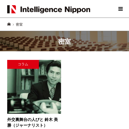
密室
密室
コラム
外交裏舞台の人びと
鈴木 美
勝（ジャーナリスト）