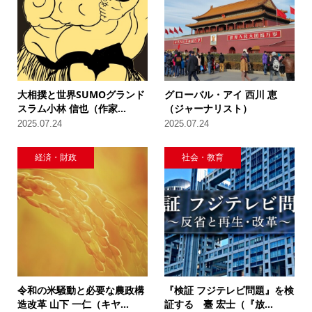
大相撲と世界SUMOグランド
グローバル・アイ 西川 恵
スラム小林 信也（作家...
（ジャーナリスト）
2025.07.24
2025.07.24
経済・財政
社会・教育
令和の米騒動と必要な農政構
『検証 フジテレビ問題』を検
造改革 山下 一仁（キヤ...
証する 臺 宏士（『放...