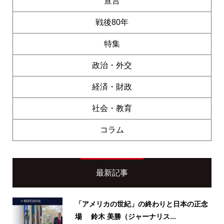
宣言
戦後80年
特集
政治・外交
経済・財政
社会・教育
コラム
最新記事
「アメリカの世紀」の終わりと日本の正念
場 鈴木 美勝（ジャーナリス...