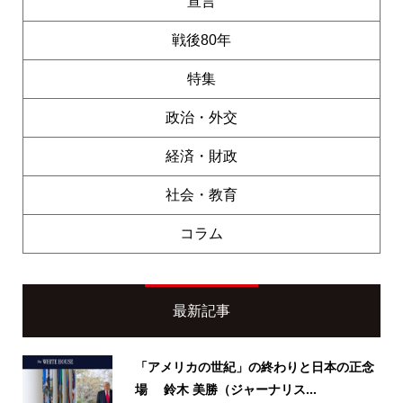
宣言
戦後80年
特集
政治・外交
経済・財政
社会・教育
コラム
最新記事
「アメリカの世紀」の終わりと日本の正念
場 鈴木 美勝（ジャーナリス...