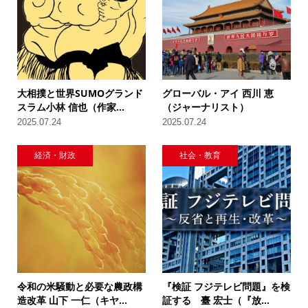
大相撲と世界SUMOグランド
グローバル・アイ 西川 恵
スラム小林 信也（作家...
（ジャーナリスト）
2025.07.24
2025.07.24
経済・財政
社会・教育
令和の米騒動と必要な農政構
『検証 フジテレビ問題』を検
造改革 山下 一仁（キヤ...
証する 臺 宏士（『放...