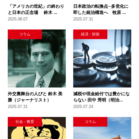
「アメリカの世紀」の終わり
日本政治の転換点─多党化に
と日本の正念場 鈴木 ...
即した統治構造へ 牧原 ...
2025.08.07
2025.07.31
コラム
経済・財政
外交裏舞台の人びと 鈴木 美
減税や現金給付では豊かにな
勝（ジャーナリスト）
らない 田中 秀明（明治...
2025.07.31
2025.07.24
社会・教育
コラム