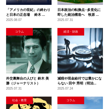
「アメリカの世紀」の終わり
日本政治の転換点─多党化に
と日本の正念場 鈴木 ...
即した統治構造へ 牧原 ...
2025.08.07
2025.07.31
コラム
経済・財政
外交裏舞台の人びと 鈴木 美
減税や現金給付では豊かにな
勝（ジャーナリスト）
らない 田中 秀明（明治...
2025.07.31
2025.07.24
社会・教育
コラム