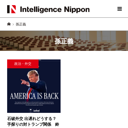
孫正義
孫正義
政治・外交
石破外交 出遅れどうする？
手探りの対トランプ関係
鈴