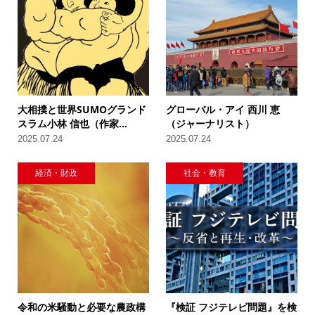
大相撲と世界SUMOグランド
グローバル・アイ 西川 恵
スラム小林 信也（作家...
（ジャーナリスト）
2025.07.24
2025.07.24
経済・財政
社会・教育
令和の米騒動と必要な農政構
『検証 フジテレビ問題』を検