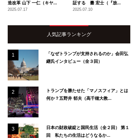
造改革 山下 一仁（キヤ...
証する 臺 宏士（『放...
2025.07.17
2025.07.10
人気記事ランキング
「なぜトランプが支持されるのか」会田弘
1
継氏インタビュー（全３回）
トランプを勝たせた「マノスフィア」とは
2
何か？五野井 郁夫（高千穂大教...
日本の財政破綻と国民生活（全２回） 第１
3
回 私たちの生活はどうなるか...