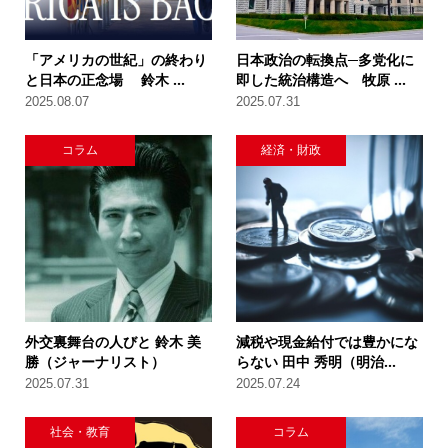
「アメリカの世紀」の終わり
日本政治の転換点─多党化に
と日本の正念場 鈴木 ...
即した統治構造へ 牧原 ...
2025.08.07
2025.07.31
コラム
経済・財政
外交裏舞台の人びと 鈴木 美
減税や現金給付では豊かにな
勝（ジャーナリスト）
らない 田中 秀明（明治...
2025.07.31
2025.07.24
社会・教育
コラム