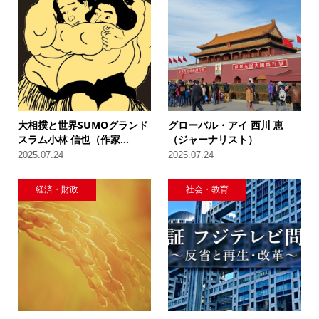
大相撲と世界SUMOグランド
グローバル・アイ 西川 恵
スラム小林 信也（作家...
（ジャーナリスト）
2025.07.24
2025.07.24
経済・財政
社会・教育