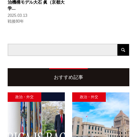
治機構モデル
大石 眞（京都大
学...
2025.03.13
戦後80年
おすすめ記事
政治・外交
政治・外交