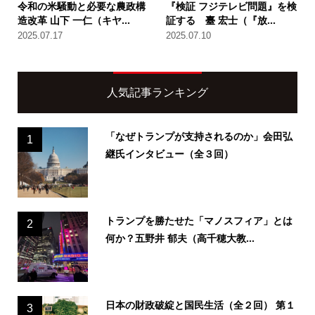
令和の米騒動と必要な農政構
『検証 フジテレビ問題』を検
造改革 山下 一仁（キヤ...
証する 臺 宏士（『放...
2025.07.17
2025.07.10
人気記事ランキング
「なぜトランプが支持されるのか」会田弘
1
継氏インタビュー（全３回）
トランプを勝たせた「マノスフィア」とは
2
何か？五野井 郁夫（高千穂大教...
日本の財政破綻と国民生活（全２回） 第１
3