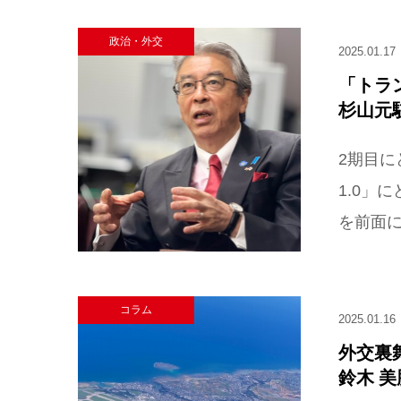
政治・外交
2025.01.17
「トラ
杉山元
2期目に
1.0」
を前面に
コラム
2025.01.16
外交裏
鈴木 