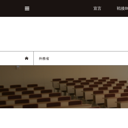
宣言
戦後8
外務省