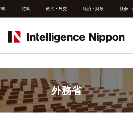
0年
特集
政治・外交
経済・財政
社会・
外務省