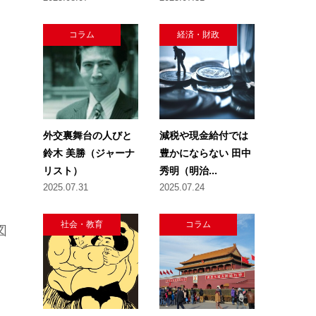
コラム
経済・財政
、
外交裏舞台の人びと
減税や現金給付では
鈴木 美勝（ジャーナ
豊かにならない 田中
リスト）
秀明（明治...
2025.07.31
2025.07.24
社会・教育
コラム
図