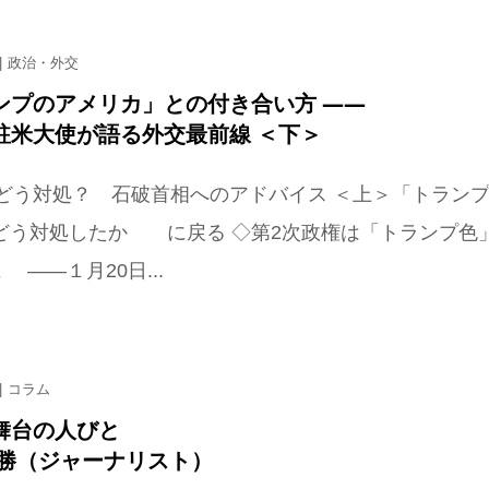
政治・外交
ンプのアメリカ」との付き合い方 ――
駐米大使が語る外交最前線 ＜下＞
どう対処？ 石破首相へのアドバイス ＜上＞「トラン
にどう対処したか に戻る ◇第2次政権は「トランプ色
 ――１月20日...
コラム
舞台の人びと
美勝（ジャーナリスト）