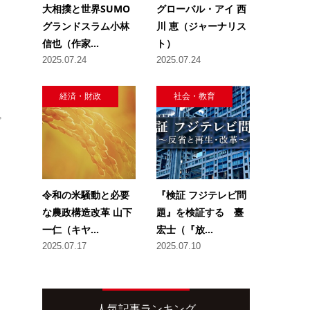
大相撲と世界SUMO
グローバル・アイ 西
グランドスラム小林
川 恵（ジャーナリス
信也（作家...
ト）
2025.07.24
2025.07.24
経済・財政
社会・教育
プ
」
令和の米騒動と必要
『検証 フジテレビ問
な農政構造改革 山下
題』を検証する 臺
一仁（キヤ...
宏士（『放...
2025.07.17
2025.07.10
人気記事ランキング