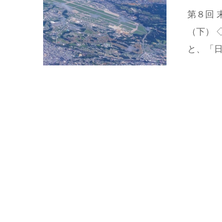
第８回
（下） 
と、「日