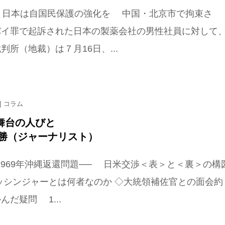
回 日本は自国民保護の強化を 中国・北京市で拘束さ
パイ罪で起訴された日本の製薬会社の男性社員に対して
判所（地裁）は７月16日、...
コラム
舞台の人びと
美勝（ジャーナリスト）
 1969年沖縄返還問題── 日米交渉＜表＞と＜裏＞の構
ッシンジャーとは何者なのか ◇大統領補佐官との面会約
んだ疑問 1...