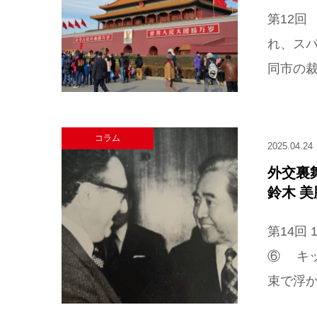
第12
れ、ス
同市の裁
コラム
2025.04.24
外交裏
鈴木 
第14回
⑥ キ
束で浮か