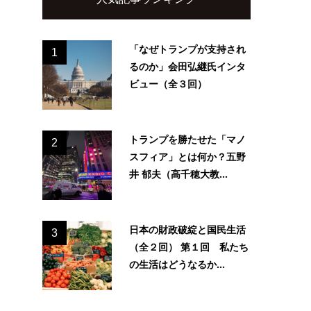
る
「なぜトランプが支持され
1
るのか」会田弘継氏インタ
ビュー（全３回）
トランプを勝たせた「マノ
2
スフィア」とは何か？五野
井 郁夫（高千穂大教...
日本の財政破綻と国民生活
3
（全２回） 第１回 私たち
の生活はどうなるか...