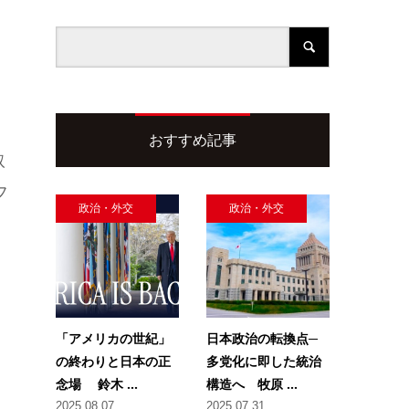
おすすめ記事
取
フ
政治・外交
政治・外交
「アメリカの世紀」
日本政治の転換点─
の終わりと日本の正
多党化に即した統治
念場 鈴木 ...
構造へ 牧原 ...
2025.08.07
2025.07.31