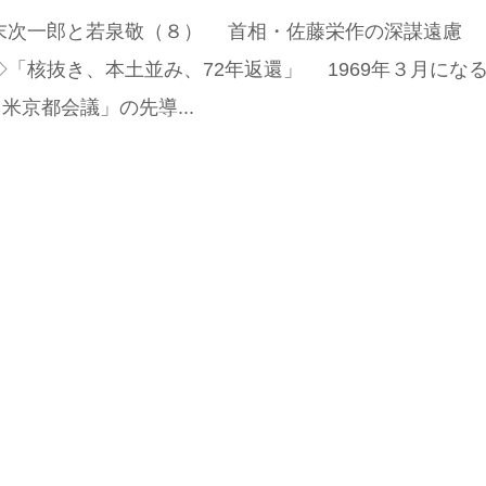
 末次一郎と若泉敬（８） 首相・佐藤栄作の深謀遠慮
◇「核抜き、本土並み、72年返還」 1969年３月にな
米京都会議」の先導...