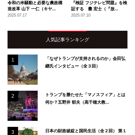
令和の米騒動と必要な農政構
『検証 フジテレビ問題』を検
造改革 山下 一仁（キヤ...
証する 臺 宏士（『放...
2025.07.17
2025.07.10
人気記事ランキング
「なぜトランプが支持されるのか」会田弘
1
継氏インタビュー（全３回）
トランプを勝たせた「マノスフィア」とは
2
何か？五野井 郁夫（高千穂大教...
日本の財政破綻と国民生活（全２回） 第１
3