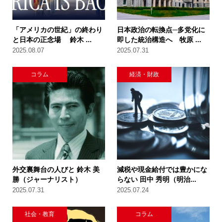
「アメリカの世紀」の終わり
日本政治の転換点─多党化に
と日本の正念場 鈴木 ...
即した統治構造へ 牧原 ...
2025.08.07
2025.07.31
コラム
経済・財政
外交裏舞台の人びと 鈴木 美
減税や現金給付では豊かにな
勝（ジャーナリスト）
らない 田中 秀明（明治...
2025.07.31
2025.07.24
社会・教育
コラム