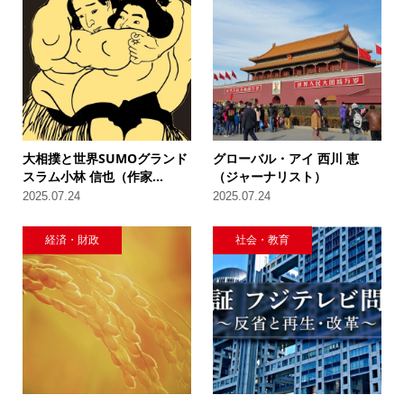
大相撲と世界SUMOグランド
グローバル・アイ 西川 恵
スラム小林 信也（作家...
（ジャーナリスト）
2025.07.24
2025.07.24
経済・財政
社会・教育