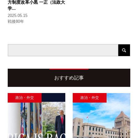
方制度改革
小黒 一正（法政大
学...
2025.05.15
戦後80年
おすすめ記事
政治・外交
政治・外交