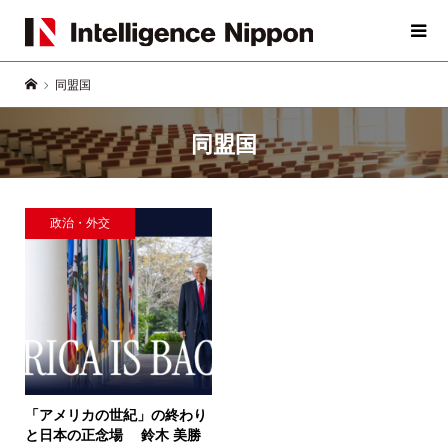
同盟国
同盟国
政治・外交
「アメリカの世紀」の終わり
と日本の正念場
鈴木 美勝