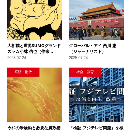
大相撲と世界SUMOグランド
グローバル・アイ 西川 恵
スラム小林 信也（作家...
（ジャーナリスト）
2025.07.24
2025.07.24
経済・財政
社会・教育
令和の米騒動と必要な農政構
『検証 フジテレビ問題』を検