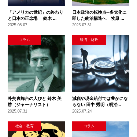
「アメリカの世紀」の終わり
日本政治の転換点─多党化に
と日本の正念場 鈴木 ...
即した統治構造へ 牧原 ...
2025.08.07
2025.07.31
コラム
経済・財政
外交裏舞台の人びと 鈴木 美
減税や現金給付では豊かにな
勝（ジャーナリスト）
らない 田中 秀明（明治...
2025.07.31
2025.07.24
社会・教育
コラム