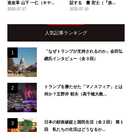
造改革 山下 一仁（キヤ...
証する 臺 宏士（『放...
2025.07.17
2025.07.10
人気記事ランキング
「なぜトランプが支持されるのか」会田弘
1
継氏インタビュー（全３回）
トランプを勝たせた「マノスフィア」とは
2
何か？五野井 郁夫（高千穂大教...
日本の財政破綻と国民生活（全２回） 第１
3
回 私たちの生活はどうなるか...