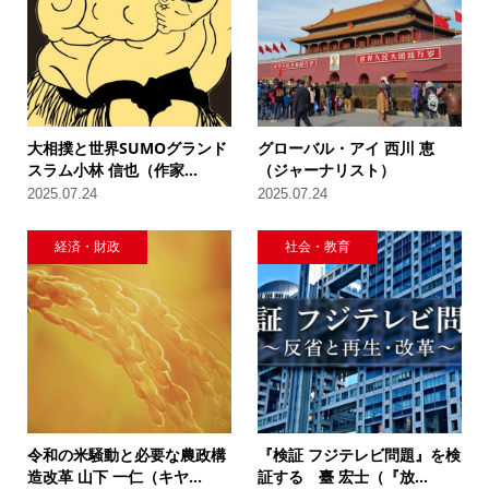
大相撲と世界SUMOグランド
グローバル・アイ 西川 恵
スラム小林 信也（作家...
（ジャーナリスト）
2025.07.24
2025.07.24
経済・財政
社会・教育
令和の米騒動と必要な農政構
『検証 フジテレビ問題』を検
造改革 山下 一仁（キヤ...
証する 臺 宏士（『放...