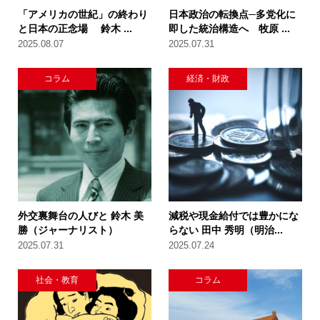
「アメリカの世紀」の終わり
日本政治の転換点─多党化に
と日本の正念場 鈴木 ...
即した統治構造へ 牧原 ...
2025.08.07
2025.07.31
コラム
経済・財政
外交裏舞台の人びと 鈴木 美
減税や現金給付では豊かにな
勝（ジャーナリスト）
らない 田中 秀明（明治...
2025.07.31
2025.07.24
社会・教育
コラム