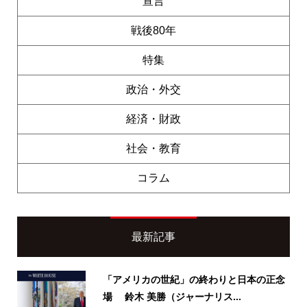
宣言
戦後80年
特集
政治・外交
経済・財政
社会・教育
コラム
最新記事
「アメリカの世紀」の終わりと日本の正念
場 鈴木 美勝（ジャーナリス...