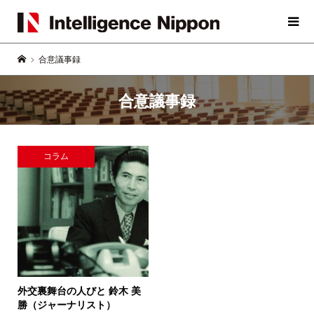
合意議事録
合意議事録
コラム
外交裏舞台の人びと
鈴木 美
勝（ジャーナリスト）