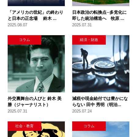
「アメリカの世紀」の終わり
日本政治の転換点─多党化に
と日本の正念場 鈴木 ...
即した統治構造へ 牧原 ...
2025.08.07
2025.07.31
コラム
経済・財政
外交裏舞台の人びと 鈴木 美
減税や現金給付では豊かにな
勝（ジャーナリスト）
らない 田中 秀明（明治...
2025.07.31
2025.07.24
社会・教育
コラム