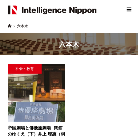
六本木
六本木
社会・教育
帝国劇場と俳優座劇場─閉館
のゆくえ（下）
井上 理惠（桐