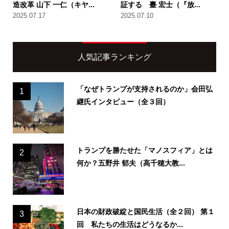
造改革 山下 一仁（キヤ...
証する 臺 宏士（『放...
2025.07.17
2025.07.10
人気記事ランキング
「なぜトランプが支持されるのか」会田弘
1
継氏インタビュー（全３回）
トランプを勝たせた「マノスフィア」とは
2
何か？五野井 郁夫（高千穂大教...
日本の財政破綻と国民生活（全２回） 第１
3
回 私たちの生活はどうなるか...