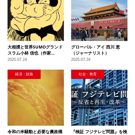
大相撲と世界SUMOグランド
グローバル・アイ 西川 恵
スラム小林 信也（作家...
（ジャーナリスト）
2025.07.24
2025.07.24
経済・財政
社会・教育
令和の米騒動と必要な農政構
『検証 フジテレビ問題』を検