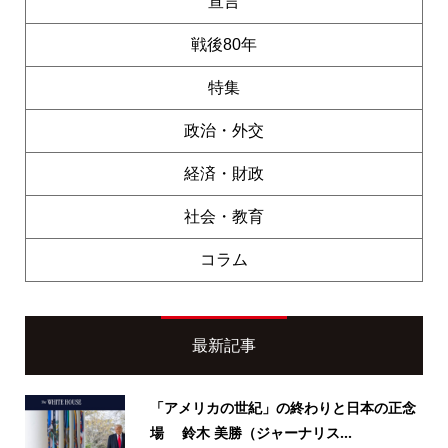
宣言
戦後80年
特集
政治・外交
経済・財政
社会・教育
コラム
最新記事
「アメリカの世紀」の終わりと日本の正念
場 鈴木 美勝（ジャーナリス...