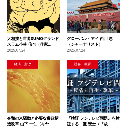
大相撲と世界SUMOグランド
グローバル・アイ 西川 恵
スラム小林 信也（作家...
（ジャーナリスト）
2025.07.24
2025.07.24
経済・財政
社会・教育
令和の米騒動と必要な農政構
『検証 フジテレビ問題』を検
造改革 山下 一仁（キヤ...
証する 臺 宏士（『放...