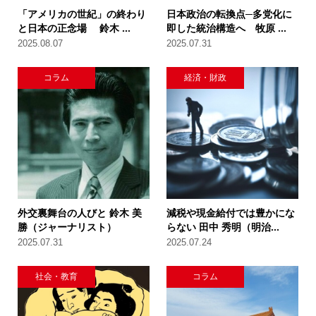
「アメリカの世紀」の終わり
日本政治の転換点─多党化に
と日本の正念場 鈴木 ...
即した統治構造へ 牧原 ...
2025.08.07
2025.07.31
コラム
経済・財政
外交裏舞台の人びと 鈴木 美
減税や現金給付では豊かにな
勝（ジャーナリスト）
らない 田中 秀明（明治...
2025.07.31
2025.07.24
社会・教育
コラム