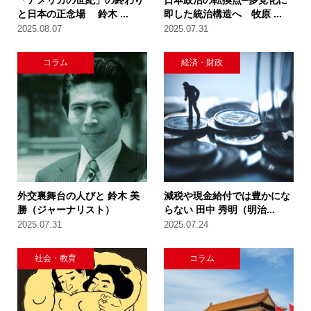
と日本の正念場 鈴木 ...
即した統治構造へ 牧原 ...
2025.08.07
2025.07.31
コラム
経済・財政
外交裏舞台の人びと 鈴木 美
減税や現金給付では豊かにな
勝（ジャーナリスト）
らない 田中 秀明（明治...
2025.07.31
2025.07.24
社会・教育
コラム