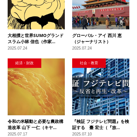
大相撲と世界SUMOグランド
グローバル・アイ 西川 恵
スラム小林 信也（作家...
（ジャーナリスト）
2025.07.24
2025.07.24
経済・財政
社会・教育
令和の米騒動と必要な農政構
『検証 フジテレビ問題』を検
造改革 山下 一仁（キヤ...
証する 臺 宏士（『放...
2025.07.17
2025.07.10