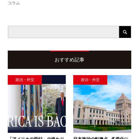
コラム
おすすめ記事
政治・外交
政治・外交
「アメリカの世紀」の終わり
日本政治の転換点─多党化に