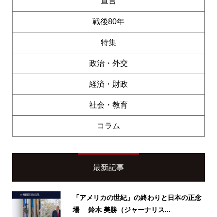
宣言
戦後80年
特集
政治・外交
経済・財政
社会・教育
コラム
最新記事
「アメリカの世紀」の終わりと日本の正念
場 鈴木 美勝（ジャーナリス...