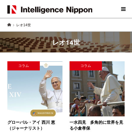
レオ14世
レオ14世
コラム
コラム
グローバル・アイ
西川 恵
一水四見 多角的に世界を見
（ジャーナリスト）
る
小倉孝保