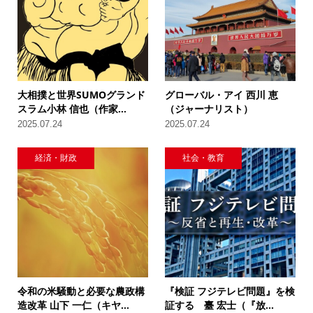
大相撲と世界SUMOグランド
グローバル・アイ 西川 恵
スラム小林 信也（作家...
（ジャーナリスト）
2025.07.24
2025.07.24
経済・財政
社会・教育
令和の米騒動と必要な農政構
『検証 フジテレビ問題』を検
造改革 山下 一仁（キヤ...
証する 臺 宏士（『放...