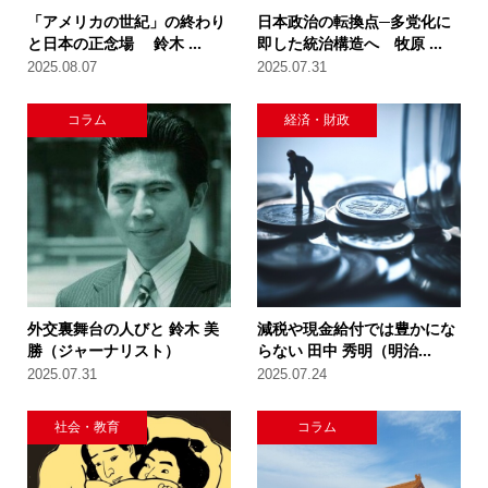
「アメリカの世紀」の終わり
日本政治の転換点─多党化に
と日本の正念場 鈴木 ...
即した統治構造へ 牧原 ...
2025.08.07
2025.07.31
コラム
経済・財政
外交裏舞台の人びと 鈴木 美
減税や現金給付では豊かにな
勝（ジャーナリスト）
らない 田中 秀明（明治...
2025.07.31
2025.07.24
社会・教育
コラム