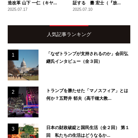
造改革 山下 一仁（キヤ...
証する 臺 宏士（『放...
2025.07.17
2025.07.10
人気記事ランキング
「なぜトランプが支持されるのか」会田弘
1
継氏インタビュー（全３回）
トランプを勝たせた「マノスフィア」とは
2
何か？五野井 郁夫（高千穂大教...
日本の財政破綻と国民生活（全２回） 第１
3
回 私たちの生活はどうなるか...