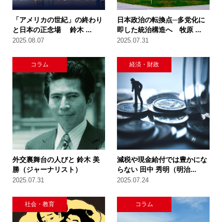
「アメリカの世紀」の終わり
日本政治の転換点─多党化に
と日本の正念場 鈴木 ...
即した統治構造へ 牧原 ...
2025.08.07
2025.07.31
コラム
経済・財政
外交裏舞台の人びと 鈴木 美
減税や現金給付では豊かにな
勝（ジャーナリスト）
らない 田中 秀明（明治...
2025.07.31
2025.07.24
社会・教育
コラム