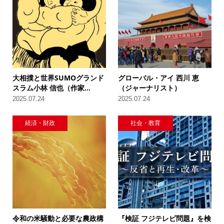
大相撲と世界SUMOグランド
グローバル・アイ 西川 恵
スラム小林 信也（作家...
（ジャーナリスト）
2025.07.24
2025.07.24
経済・財政
社会・教育
令和の米騒動と必要な農政構
『検証 フジテレビ問題』を検