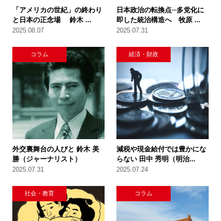
「アメリカの世紀」の終わり
日本政治の転換点─多党化に
と日本の正念場 鈴木 ...
即した統治構造へ 牧原 ...
2025.08.07
2025.07.31
コラム
経済・財政
外交裏舞台の人びと 鈴木 美
減税や現金給付では豊かにな
勝（ジャーナリスト）
らない 田中 秀明（明治...
2025.07.31
2025.07.24
社会・教育
コラム