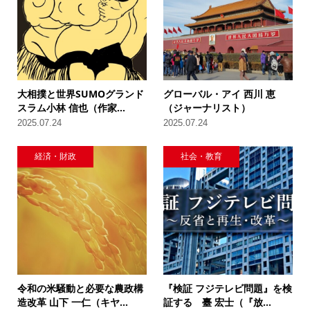
大相撲と世界SUMOグランド
グローバル・アイ 西川 恵
スラム小林 信也（作家...
（ジャーナリスト）
2025.07.24
2025.07.24
経済・財政
社会・教育
令和の米騒動と必要な農政構
『検証 フジテレビ問題』を検
造改革 山下 一仁（キヤ...
証する 臺 宏士（『放...