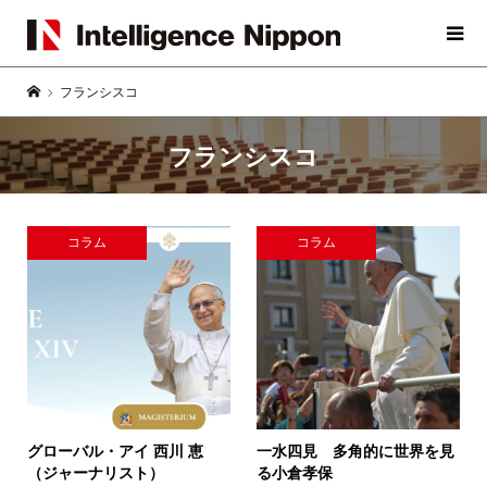
フランシスコ
フランシスコ
コラム
コラム
グローバル・アイ
西川 恵
一水四見 多角的に世界を見
（ジャーナリスト）
る
小倉孝保