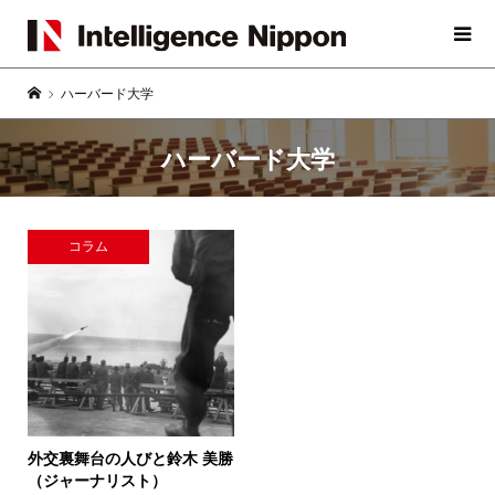
ハーバード大学
ハーバード大学
コラム
外交裏舞台の人びと
鈴木 美勝
（ジャーナリスト）