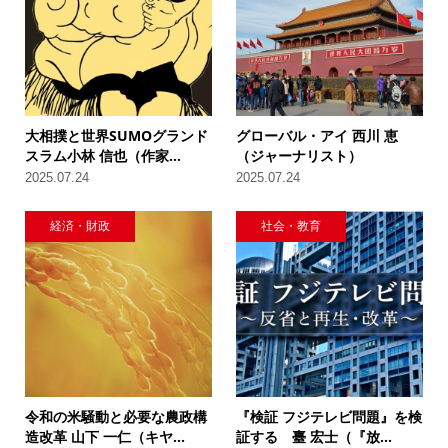
大相撲と世界SUMOグランド
グローバル・アイ 西川 恵
スラム小林 信也（作家...
（ジャーナリスト）
2025.07.24
2025.07.24
経済・財政
社会・教育
令和の米騒動と必要な農政構
『検証 フジテレビ問題』を検
造改革 山下 一仁（キヤ...
証する 臺 宏士（『放...