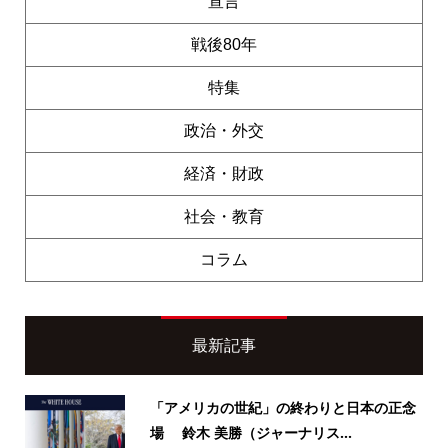
宣言
戦後80年
特集
政治・外交
経済・財政
社会・教育
コラム
最新記事
「アメリカの世紀」の終わりと日本の正念
場 鈴木 美勝（ジャーナリス...