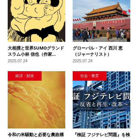
大相撲と世界SUMOグランド
グローバル・アイ 西川 恵
スラム小林 信也（作家...
（ジャーナリスト）
2025.07.24
2025.07.24
経済・財政
社会・教育
令和の米騒動と必要な農政構
『検証 フジテレビ問題』を検