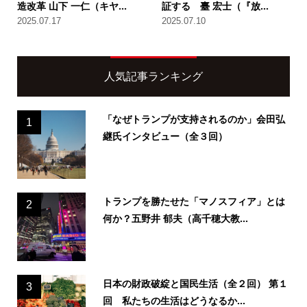
造改革 山下 一仁（キヤ...
証する 臺 宏士（『放...
2025.07.17
2025.07.10
人気記事ランキング
「なぜトランプが支持されるのか」会田弘
1
継氏インタビュー（全３回）
トランプを勝たせた「マノスフィア」とは
2
何か？五野井 郁夫（高千穂大教...
日本の財政破綻と国民生活（全２回） 第１
3
回 私たちの生活はどうなるか...