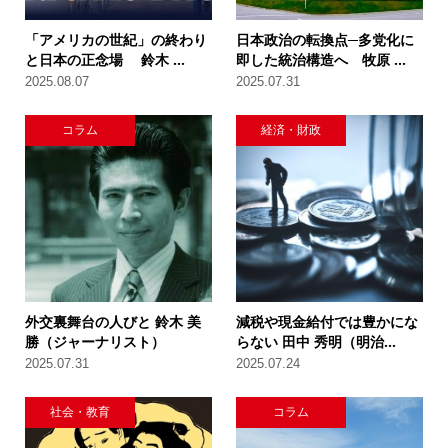
「アメリカの世紀」の終わり
日本政治の転換点─多党化に
と日本の正念場 鈴木 ...
即した統治構造へ 牧原 ...
2025.08.07
2025.07.31
コラム
経済・財政
外交裏舞台の人びと 鈴木 美
減税や現金給付では豊かにな
勝（ジャーナリスト）
らない 田中 秀明（明治...
2025.07.31
2025.07.24
社会・教育
コラム