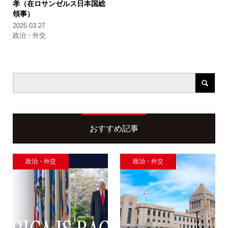
孝（在ロサンゼルス日本国総
領事）
2025.03.27
政治・外交
おすすめ記事
政治・外交
政治・外交