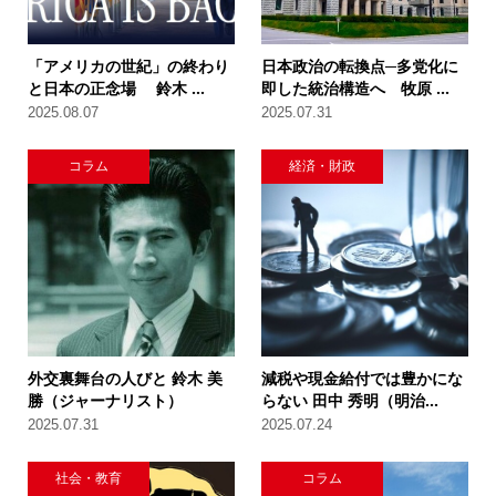
「アメリカの世紀」の終わり
日本政治の転換点─多党化に
と日本の正念場 鈴木 ...
即した統治構造へ 牧原 ...
2025.08.07
2025.07.31
コラム
経済・財政
外交裏舞台の人びと 鈴木 美
減税や現金給付では豊かにな
勝（ジャーナリスト）
らない 田中 秀明（明治...
2025.07.31
2025.07.24
社会・教育
コラム