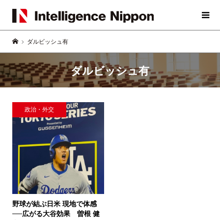
ダルビッシュ有
ダルビッシュ有
政治・外交
野球が結ぶ日米 現地で体感
──広がる大谷効果
曽根 健