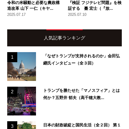
令和の米騒動と必要な農政構
『検証 フジテレビ問題』を検
造改革 山下 一仁（キヤ...
証する 臺 宏士（『放...
2025.07.17
2025.07.10
人気記事ランキング
「なぜトランプが支持されるのか」会田弘
1
継氏インタビュー（全３回）
トランプを勝たせた「マノスフィア」とは
2
何か？五野井 郁夫（高千穂大教...
日本の財政破綻と国民生活（全２回） 第１
3