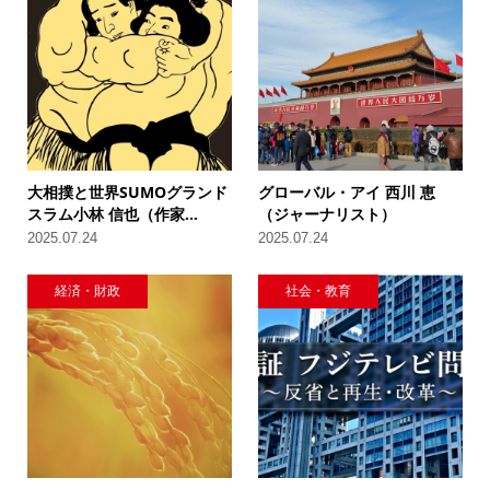
大相撲と世界SUMOグランド
グローバル・アイ 西川 恵
スラム小林 信也（作家...
（ジャーナリスト）
2025.07.24
2025.07.24
経済・財政
社会・教育