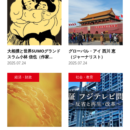
大相撲と世界SUMOグランド
グローバル・アイ 西川 恵
スラム小林 信也（作家...
（ジャーナリスト）
2025.07.24
2025.07.24
経済・財政
社会・教育