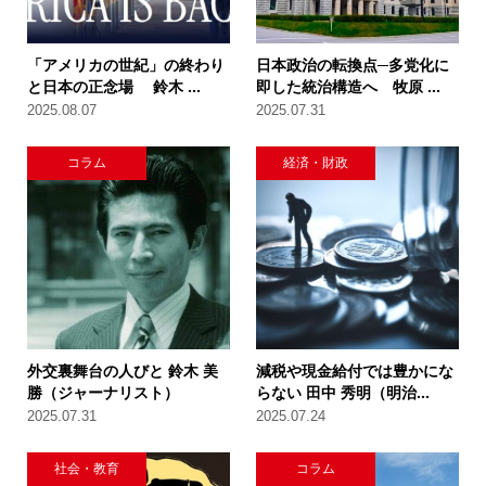
「アメリカの世紀」の終わり
日本政治の転換点─多党化に
と日本の正念場 鈴木 ...
即した統治構造へ 牧原 ...
2025.08.07
2025.07.31
コラム
経済・財政
外交裏舞台の人びと 鈴木 美
減税や現金給付では豊かにな
勝（ジャーナリスト）
らない 田中 秀明（明治...
2025.07.31
2025.07.24
社会・教育
コラム