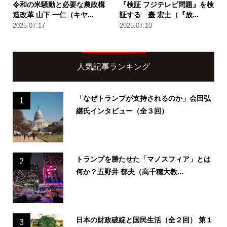
令和の米騒動と必要な農政構
『検証 フジテレビ問題』を検
造改革 山下 一仁（キヤ...
証する 臺 宏士（『放...
2025.07.17
2025.07.10
人気記事ランキング
「なぜトランプが支持されるのか」会田弘
1
継氏インタビュー（全３回）
トランプを勝たせた「マノスフィア」とは
2
何か？五野井 郁夫（高千穂大教...
日本の財政破綻と国民生活（全２回） 第１
3