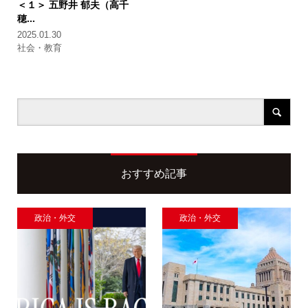
＜１＞
五野井 郁夫（高千
穂...
2025.01.30
社会・教育
おすすめ記事
政治・外交
政治・外交