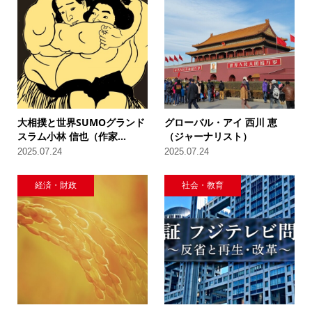
大相撲と世界SUMOグランド
グローバル・アイ 西川 恵
スラム小林 信也（作家...
（ジャーナリスト）
2025.07.24
2025.07.24
経済・財政
社会・教育