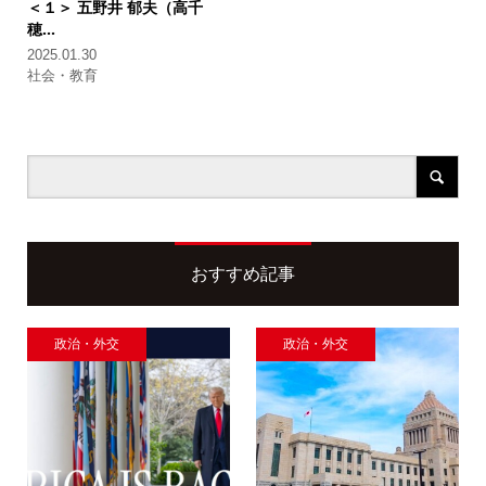
＜１＞
五野井 郁夫（高千
穂...
2025.01.30
社会・教育
おすすめ記事
政治・外交
政治・外交