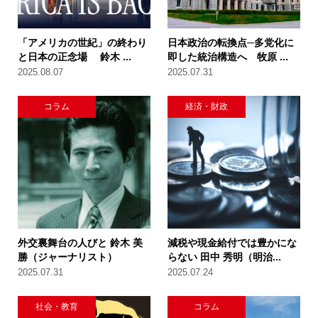
「アメリカの世紀」の終わり
日本政治の転換点─多党化に
と日本の正念場 鈴木 ...
即した統治構造へ 牧原 ...
2025.08.07
2025.07.31
コラム
経済・財政
外交裏舞台の人びと 鈴木 美
減税や現金給付では豊かにな
勝（ジャーナリスト）
らない 田中 秀明（明治...
2025.07.31
2025.07.24
社会・教育
コラム