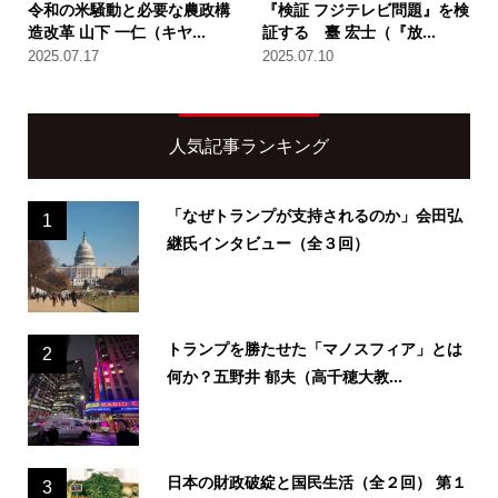
令和の米騒動と必要な農政構
『検証 フジテレビ問題』を検
造改革 山下 一仁（キヤ...
証する 臺 宏士（『放...
2025.07.17
2025.07.10
人気記事ランキング
「なぜトランプが支持されるのか」会田弘
1
継氏インタビュー（全３回）
トランプを勝たせた「マノスフィア」とは
2
何か？五野井 郁夫（高千穂大教...
日本の財政破綻と国民生活（全２回） 第１
3