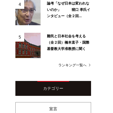
論考「なぜ日本は変われな
4
いのか」 猪口 孝氏イ
ンタビュー（全２回...
難民と日本社会を考える
5
（全２回）橋本直子・国際
基督教大学准教授に聞く
ランキング一覧へ
カテゴリー
宣言