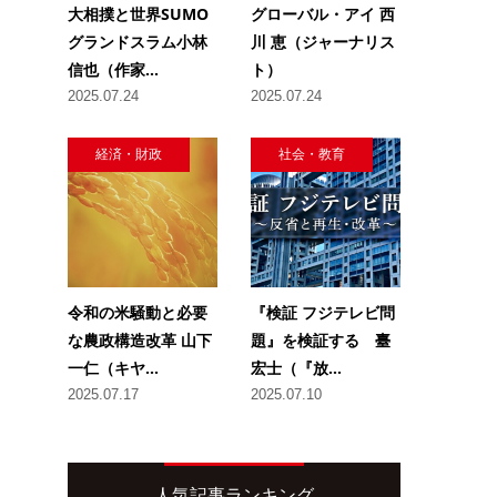
大相撲と世界SUMO
グローバル・アイ 西
グランドスラム小林
川 恵（ジャーナリス
信也（作家...
ト）
2025.07.24
2025.07.24
経済・財政
社会・教育
令和の米騒動と必要
『検証 フジテレビ問
な農政構造改革 山下
題』を検証する 臺
一仁（キヤ...
宏士（『放...
2025.07.17
2025.07.10
人気記事ランキング