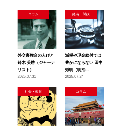
コラム
経済・財政
外交裏舞台の人びと
減税や現金給付では
鈴木 美勝（ジャーナ
豊かにならない 田中
リスト）
秀明（明治...
2025.07.31
2025.07.24
社会・教育
コラム