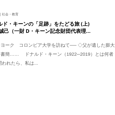
社会・教育
ルド・キーンの「足跡」をたどる旅 (上)
誠己（一財 D・キーン記念財団代表理...
ヨーク コロンビア大学を訪ねて── ◇父が遺した膨大
書簡…… ドナルド・キーン（1922─2019）とは何者
問われたら、私は...