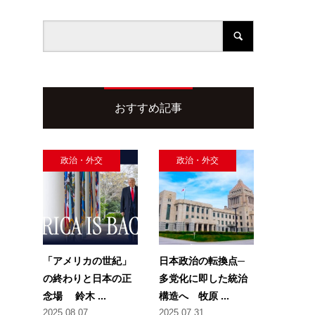
おすすめ記事
政治・外交
政治・外交
「アメリカの世紀」
日本政治の転換点─
の終わりと日本の正
多党化に即した統治
念場 鈴木 ...
構造へ 牧原 ...
2025.08.07
2025.07.31