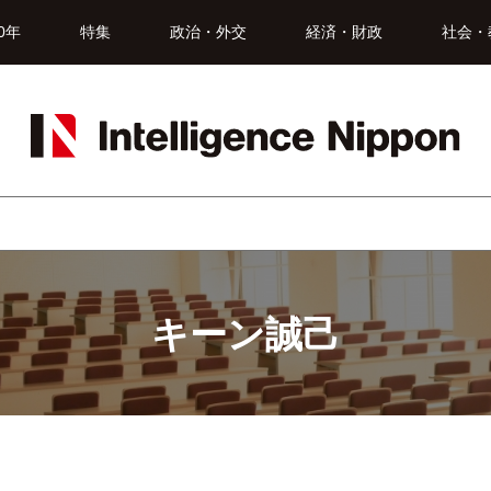
0年
特集
政治・外交
経済・財政
社会・
キーン誠己