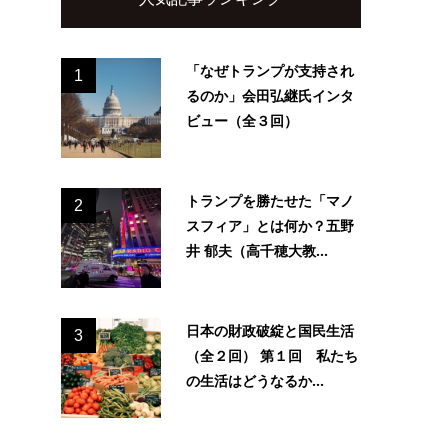
「なぜトランプが支持され
1
るのか」会田弘継氏インタ
ビュー（全３回）
トランプを勝たせた「マノ
2
スフィア」とは何か？五野
井 郁夫（高千穂大教...
日本の財政破綻と国民生活
3
（全２回） 第１回 私たち
の生活はどうなるか...