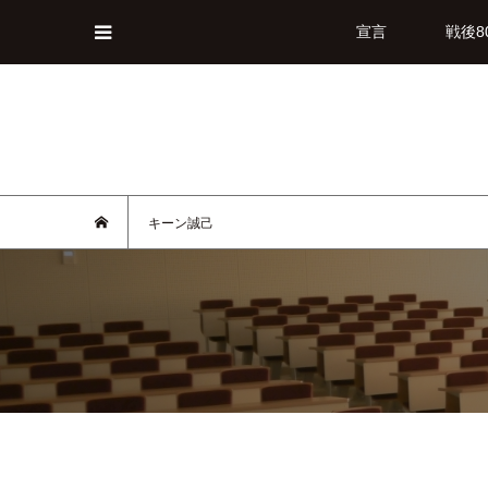
宣言
戦後8
キーン誠己