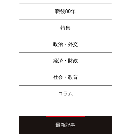
戦後80年
特集
政治・外交
経済・財政
社会・教育
コラム
最新記事