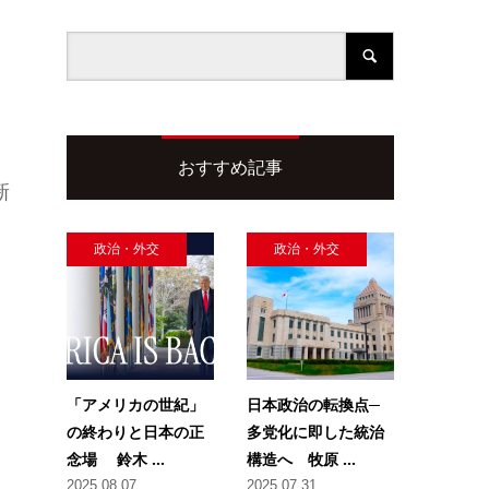
おすすめ記事
新
政治・外交
政治・外交
「アメリカの世紀」
日本政治の転換点─
の終わりと日本の正
多党化に即した統治
念場 鈴木 ...
構造へ 牧原 ...
2025.08.07
2025.07.31