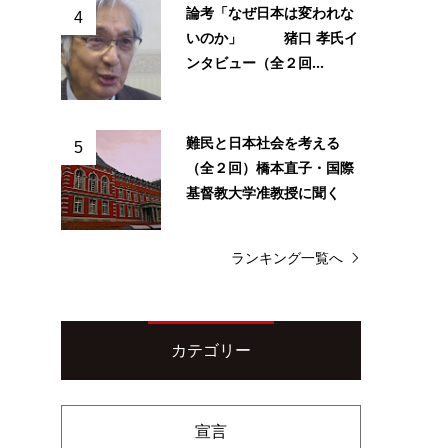
論考「なぜ日本は変われな
4
いのか」 猪口 孝氏イ
ンタビュー（全２回...
難民と日本社会を考える
5
（全２回）橋本直子・国際
基督教大学准教授に聞く
ランキング一覧へ
カテゴリー
宣言