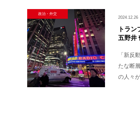
政治・外交
2024.12.26
トラン
五野井
「新反
たな断層
の人々が