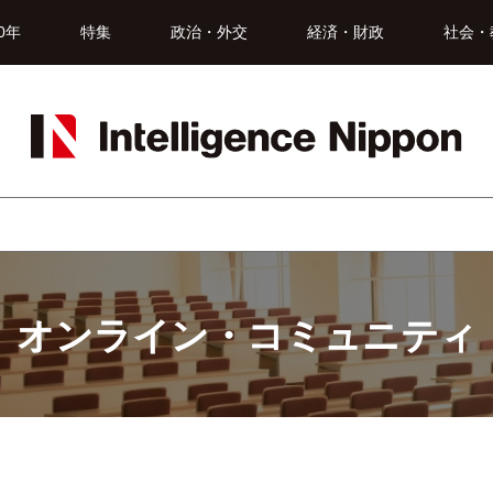
0年
特集
政治・外交
経済・財政
社会・
オンライン・コミュニティ