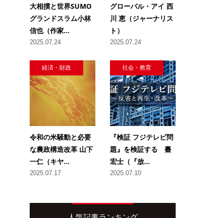
大相撲と世界SUMO
グローバル・アイ 西
グランドスラム小林
川 恵（ジャーナリス
信也（作家...
ト）
2025.07.24
2025.07.24
経済・財政
社会・教育
令和の米騒動と必要
『検証 フジテレビ問
な農政構造改革 山下
題』を検証する 臺
一仁（キヤ...
宏士（『放...
2025.07.17
2025.07.10
人気記事ランキング