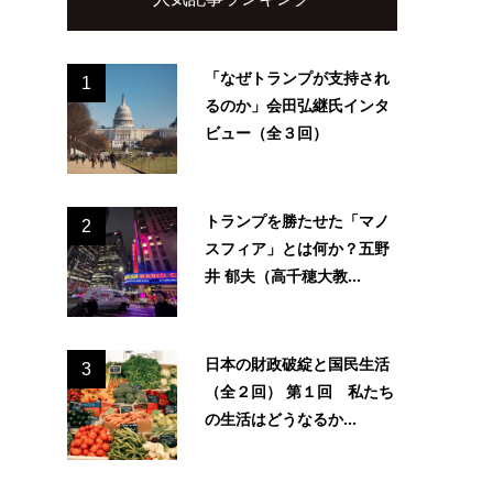
「なぜトランプが支持され
1
るのか」会田弘継氏インタ
ビュー（全３回）
トランプを勝たせた「マノ
2
スフィア」とは何か？五野
井 郁夫（高千穂大教...
日本の財政破綻と国民生活
3
（全２回） 第１回 私たち
の生活はどうなるか...