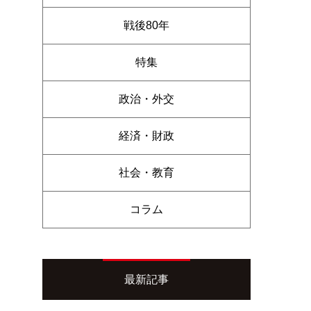
戦後80年
特集
政治・外交
経済・財政
社会・教育
コラム
最新記事