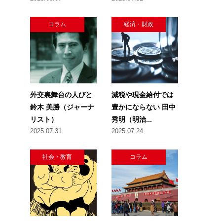
コラム
経済・財政
外交裏舞台の人びと
減税や現金給付では
鈴木 美勝（ジャーナ
豊かにならない 田中
リスト）
秀明（明治...
2025.07.31
2025.07.24
社会・教育
コラム