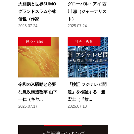
大相撲と世界SUMO
グローバル・アイ 西
グランドスラム小林
川 恵（ジャーナリス
信也（作家...
ト）
2025.07.24
2025.07.24
経済・財政
社会・教育
令和の米騒動と必要
『検証 フジテレビ問
な農政構造改革 山下
題』を検証する 臺
一仁（キヤ...
宏士（『放...
2025.07.17
2025.07.10
人気記事ランキング