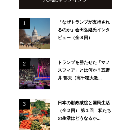
「なぜトランプが支持され
1
るのか」会田弘継氏インタ
ビュー（全３回）
トランプを勝たせた「マノ
2
スフィア」とは何か？五野
井 郁夫（高千穂大教...
日本の財政破綻と国民生活
3
（全２回） 第１回 私たち
の生活はどうなるか...