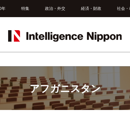
0年
特集
政治・外交
経済・財政
社会・
アフガニスタン