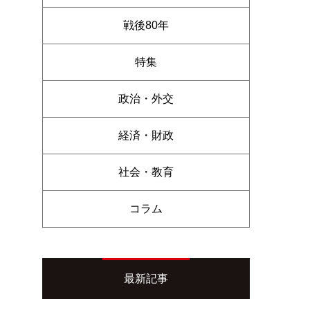
戦後80年
特集
政治・外交
経済・財政
社会・教育
コラム
最新記事