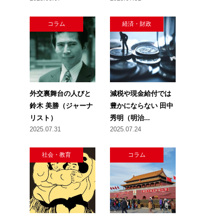
コラム
経済・財政
外交裏舞台の人びと
減税や現金給付では
鈴木 美勝（ジャーナ
豊かにならない 田中
リスト）
秀明（明治...
2025.07.31
2025.07.24
社会・教育
コラム