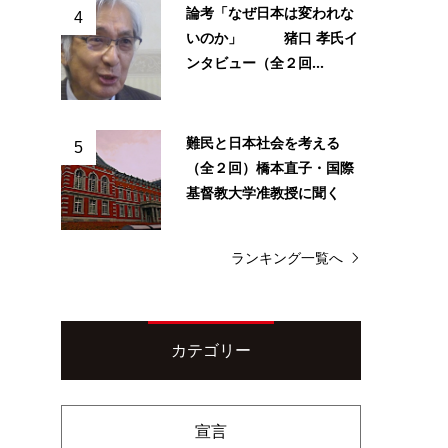
論考「なぜ日本は変われな
4
いのか」 猪口 孝氏イ
ンタビュー（全２回...
難民と日本社会を考える
5
（全２回）橋本直子・国際
基督教大学准教授に聞く
ランキング一覧へ
カテゴリー
宣言