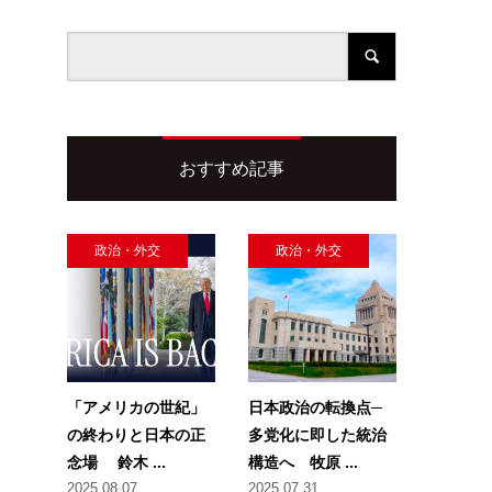
おすすめ記事
、
政治・外交
政治・外交
「アメリカの世紀」
日本政治の転換点─
の終わりと日本の正
多党化に即した統治
念場 鈴木 ...
構造へ 牧原 ...
2025.08.07
2025.07.31