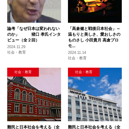
論考「なぜ日本は変われない
「高倉健と戦後日本社会」
～
のか」
猪口 孝氏インタ
温もりと美しさ、愛おしさの
ビュー（全２回）
ものさし
小田貴月 高倉プロ
モ...
2024.11.29
社会・教育
2024.11.14
社会・教育
社会・教育
社会・教育
難民と日本社会を考える（全
難民と日本社会を考える（全