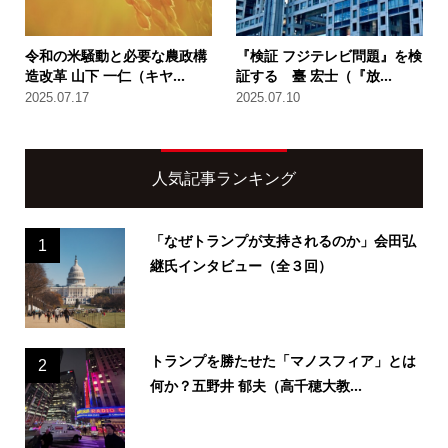
令和の米騒動と必要な農政構
『検証 フジテレビ問題』を検
造改革 山下 一仁（キヤ...
証する 臺 宏士（『放...
2025.07.17
2025.07.10
人気記事ランキング
「なぜトランプが支持されるのか」会田弘
1
継氏インタビュー（全３回）
トランプを勝たせた「マノスフィア」とは
2
何か？五野井 郁夫（高千穂大教...