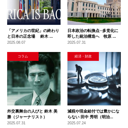
「アメリカの世紀」の終わり
日本政治の転換点─多党化に
と日本の正念場 鈴木 ...
即した統治構造へ 牧原 ...
2025.08.07
2025.07.31
コラム
経済・財政
外交裏舞台の人びと 鈴木 美
減税や現金給付では豊かにな
勝（ジャーナリスト）
らない 田中 秀明（明治...
2025.07.31
2025.07.24