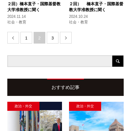
２回）
橋本直子・国際基督教
２回）
橋本直子・国際基督
大学准教授に聞く
教大学准教授に聞く
2024.11.14
2024.10.24
社会・教育
社会・教育
1
2
3


おすすめ記事
政治・外交
政治・外交