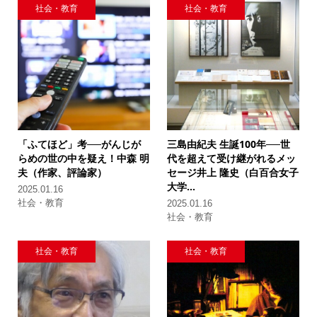
社会・教育
社会・教育
「ふてほど」考──がんじが
三島由紀夫 生誕100年──
世
らめの世の中を疑え！
中森 明
代を超えて受け継がれるメッ
夫（作家、評論家）
セージ
井上 隆史（白百合女子
大学...
2025.01.16
社会・教育
2025.01.16
社会・教育
社会・教育
社会・教育