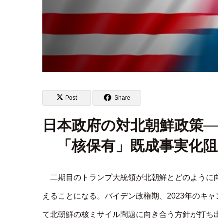
Post
Share
日本政府の対北朝鮮政策─
「核保有」既成事実化
二期目のトランプ大統領が北朝鮮とどのように
えることになる。バイデン政権期、2023年のキ
て北朝鮮の核ミサイル問題に向き合う方針が打ち