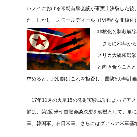
ハノイにおける米朝首脳会談が事実上決裂した後
た。しかし、スモールディール（段階的な非核化
非核化と制裁解除
さらに20年か
メリカ大統領選挙
と向き合うことと
求めると、北朝鮮はこれを拒否し、国防5カ年計
17年11月の火星15の発射実験成功によって
鮮は、第2回米朝首脳会談決裂を契機として、単
軍、韓国軍、在日米軍、さらにはグアムの米軍基