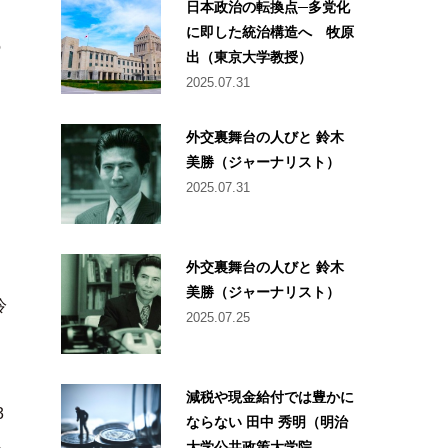
日本政治の転換点─多党化
に即した統治構造へ 牧原
の
出（東京大学教授）
2025.07.31
外交裏舞台の人びと 鈴木
美勝（ジャーナリスト）
2025.07.31
外交裏舞台の人びと 鈴木
美勝（ジャーナリスト）
冷
2025.07.25
減税や現金給付では豊かに
3
ならない 田中 秀明（明治
大学公共政策大学院...