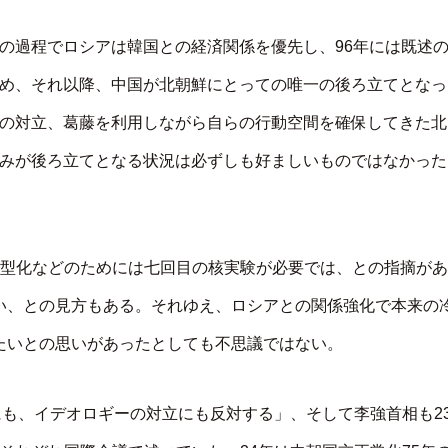
の過程でロシアは韓国との経済関係を優先し、96年には既述
め、それ以降、中国が北朝鮮にとっての唯一の後ろ立てとなっ
の対立、葛藤を利用しながら自らの行動空間を確保してきた北
みが後ろ立てとなる状況は必ずしも好ましいものではなかった
小型化などのためには七回目の核実験が必要では、との指摘があ
い、との見方もある。それゆえ、ロシアとの関係強化で本来の
たいとの思いがあったとしても不思議ではない。
にも、イデオロギーの対立にも反対する」、そして李強首相も2