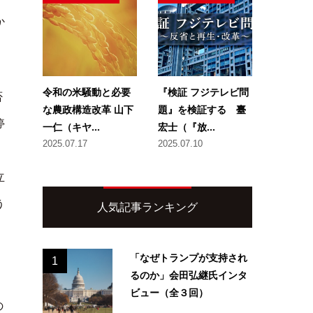
か
令和の米騒動と必要
『検証 フジテレビ問
否
な農政構造改革 山下
題』を検証する 臺
停
一仁（キヤ...
宏士（『放...
2025.07.17
2025.07.10
立
う
人気記事ランキング
「なぜトランプが支持され
1
るのか」会田弘継氏インタ
ビュー（全３回）
の