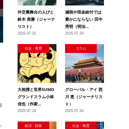
外交裏舞台の人びと
減税や現金給付では
鈴木 美勝（ジャーナ
豊かにならない 田中
リスト）
秀明（明治...
2025.07.31
2025.07.24
社会・教育
コラム
大相撲と世界SUMO
グローバル・アイ 西
グランドスラム小林
川 恵（ジャーナリス
信也（作家...
ト）
与
2025.07.24
2025.07.24
し
経済・財政
社会・教育
す