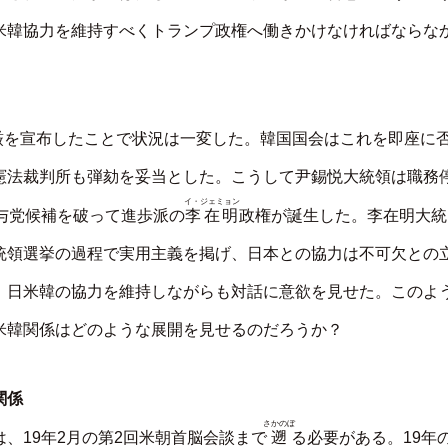
米韓協力を維持すべくトランプ政権へ働きかけなければならな
厳を宣布したことで状況は一変した。韓国国会はこれを即座に
憲法裁判所も弾劾を妥当とした。こうして尹錫悦大統領は職務
イ・ジェミョン
李在明
与党候補を破って進歩派の
政権が誕生した。李在明大統
統領選挙の過程で実用主義を掲げ、日本との協力は不可欠との
、日米韓の協力を維持しながらも対話に意欲を見せた。このよ
米韓関係はどのような展開を見せるのだろうか？
関係
さかのぼ
遡
、19年2月の第2回米朝首脳会談まで
る必要がある。19年