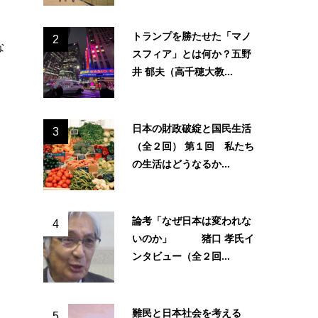
トランプを勝たせた「マノ
2
な
スフィア」とは何か？五野
井 郁夫（高千穂大教...
日本の財政破綻と国民生活
3
（全２回） 第１回 私たち
の生活はどうなるか...
論考「なぜ日本は変われな
4
いのか」 猪口 孝氏イ
ンタビュー（全２回...
難民と日本社会を考える
5