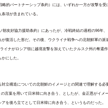
戦略的パートナーシップ条約）には、いずれか一方が攻撃を受
入条項が含まれている。
（ソ朝友好協力援助条約）にあったが、冷戦終結の過程の96年、
れが復活した形だ。その後、ウクライナ戦争への北朝鮮軍の派
クライナがロシア領に越境攻撃を加えていたクルスク州の奪還作
らかにした。
る対立構造についての北朝鮮のイメージとの関連で理解する必
」との言葉を用いて日米韓に向き合う、としたが、金正恩がイメ
シアを後ろ立てとして日米韓に向き合う、というものだった。