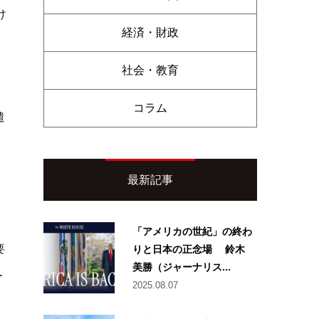
け
経済・財政
社会・教育
コラム
遣
最新記事
「アメリカの世紀」の終わ
りと日本の正念場 鈴木
要
美勝（ジャーナリス...
ー
2025.08.07