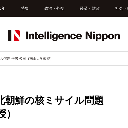
0年
特集
政治・外交
経済・財政
社会・
ル問題 平岩 俊司（南山大学教授）
北朝鮮の核ミサイル問題
授）