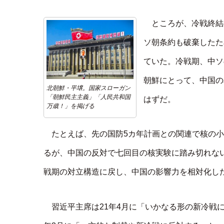
ところが、冷戦終結
ソ朝条約も破棄したた
ていた。冷戦期、中ソ
朝鮮にとって、中国の
北朝鮮・平壌。国家スローガン
「朝鮮民主主義」「人民共和国
はずだ。
万歳！」を掲げる
たとえば、先の国防5カ年計画との関連で核の
るが、中国の反対で七回目の核実験に踏み切れな
戦期の対立構造に戻し、中国の影響力を相対化し
習近平主席は21年4月に「いかなる形の新冷戦