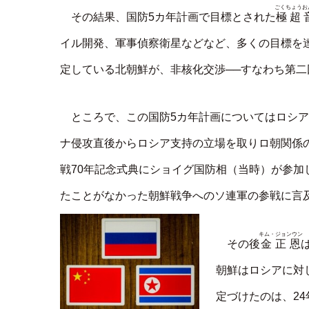
ごくちょうお
極超
その結果、国防5カ年計画で目標とされた
イル開発、軍事偵察衛星などなど、多くの目標を
定している北朝鮮が、非核化交渉──すなわち第
ところで、この国防5カ年計画についてはロシ
ナ侵攻直後からロシア支持の立場を取りロ朝関係の
戦70年記念式典にショイグ国防相（当時）が参
たことがなかった朝鮮戦争へのソ連軍の参戦に言
キム・ジョンウン
金正恩
その後
朝鮮はロシアに対
定づけたのは、2