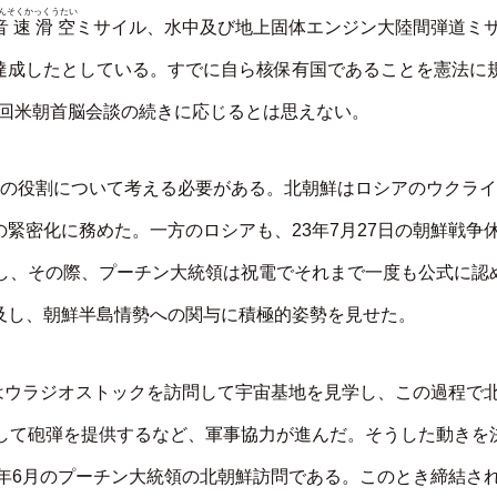
んそくかっくうたい
音速滑空
ミサイル、水中及び地上固体エンジン大陸間弾道ミ
達成したとしている。すでに自ら核保有国であることを憲法に
二回米朝首脳会談の続きに応じるとは思えない。
アの役割について考える必要がある。北朝鮮はロシアのウクライ
緊密化に務めた。一方のロシアも、23年7月27日の朝鮮戦争
加し、その際、プーチン大統領は祝電でそれまで一度も公式に認
及し、朝鮮半島情勢への関与に積極的姿勢を見せた。
はウラジオストックを訪問して宇宙基地を見学し、この過程で
して砲弾を提供するなど、軍事協力が進んだ。そうした動きを
4年6月のプーチン大統領の北朝鮮訪問である。このとき締結さ