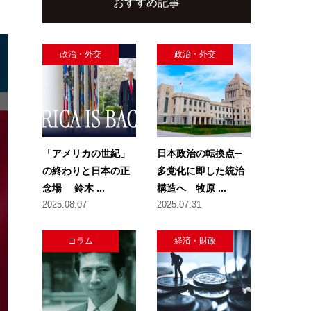
おすすめ記事
政治・外交
政治・外交
「アメリカの世紀」
日本政治の転換点─
の終わりと日本の正
多党化に即した統治
念場 鈴木 ...
構造へ 牧原 ...
2025.08.07
2025.07.31
コラム
経済・財政