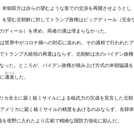
、米朝双方は自らの望むような形での交渉を再開させようとし
）を望む北朝鮮に対してトランプ政権はビッグディール（完全
のディール）を求め、両者の溝は埋まらなかった。
らは世界中がコロナ禍への対応に追われ、その過程で行われたア
でトランプ大統領の再選はならず、北朝鮮は次のバイデン政権
なった。ところが、バイデン政権が積み上げ方式の米朝協議を
まいしん
邁進
画に
した。
アメリカ全土に届く核ミサイルによる核武力の完成を宣言した北朝
にアメリカに届く核ミサイルの精度をあげるのみならず、在韓米
地を視野に入れたより広範で精緻な国防力強化に励んだ。