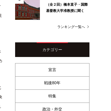
（全２回）橋本直子・国際
サ
基督教大学准教授に聞く
規
ランキング一覧へ
カテゴリー
休
め
宣言
戦後80年
北
特集
決
れ
政治・外交