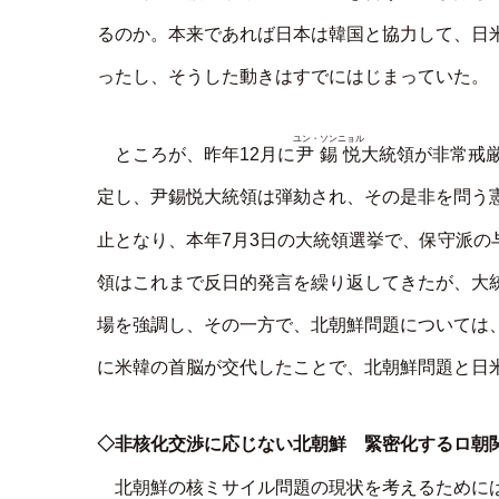
るのか。本来であれば日本は韓国と協力して、日
ったし、そうした動きはすでにはじまっていた。
ユン・ソンニョル
尹錫悦
ところが、昨年12月に
大統領が非常戒
定し、尹錫悦大統領は弾劾され、その是非を問う
止となり、本年7月3日の大統領選挙で、保守派の
領はこれまで反日的発言を繰り返してきたが、大
場を強調し、その一方で、北朝鮮問題については
に米韓の首脳が交代したことで、北朝鮮問題と日
◇非核化交渉に応じない北朝鮮 緊密化するロ朝
北朝鮮の核ミサイル問題の現状を考えるためには